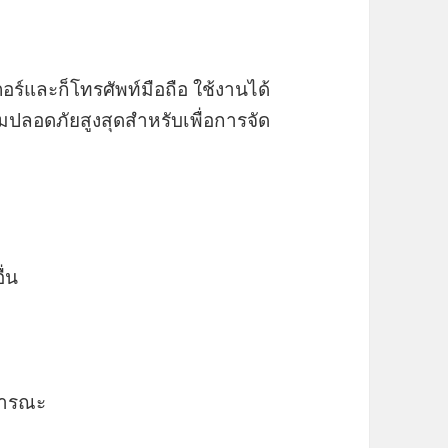
ตอร์และก็โทรศัพท์มือถือ ใช้งานได้
มปลอดภัยสูงสุดสำหรับเพื่อการจัด
ื่น
ธารณะ