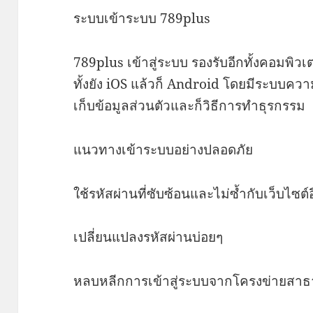
ระบบเข้าระบบ 789plus
789plus เข้าสู่ระบบ รองรับอีกทั้งคอมพิวเ
ทั้งยัง iOS แล้วก็ Android โดยมีระบบควา
เก็บข้อมูลส่วนตัวและก็วิธีการทำธุรกรรม
แนวทางเข้าระบบอย่างปลอดภัย
ใช้รหัสผ่านที่ซับซ้อนและไม่ซ้ำกับเว็บไซต์อ
เปลี่ยนแปลงรหัสผ่านบ่อยๆ
หลบหลีกการเข้าสู่ระบบจากโครงข่ายสา