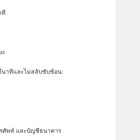
าที
us
ี่นาทีและไม่สลับซับซ้อน:
โทรศัพท์ และบัญชีธนาคาร