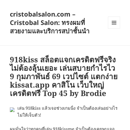
cristobalsalon.com –
Cristobal Salon: ทรงผมที่
สวยงามและบริการสปาชั้นนำ
เมนู
และวิด
เจ็ต
918kiss สล็อตแจกเครดิตฟรีจริง
ไม่ต้องลุ้นเยอะ เล่นสบายกำไรไว
9 กุมภาพันธ์ 69 เวปไซต์ แตกง่าย
kissat.app คาสิโน เว็บใหญ่
เครดิตฟรี Top 45 by Brodie
เล่น 918kiss แล้วเจอช่วงเกมนิ่ง จำเป็นต้องเล่นอย่างไร
ไม่ให้เจ็บตัว!
ผมมั่นใจว่าทุกคนที่เล่น 918kissme จำเป็นต้องเคยพบเจอ