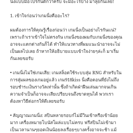
นิ่งแบบมือโปรกันดีกว่าครับ จะมีอะไรบ้าง มาลุยกันเลย!
1. เข้าใจก่อนว่าเกมนิ่งคืออะไร?
ผมต้องการให้คุณรู้เรื่องก่อนว่า เกมนิ่งเป็นอย่างไรกันแน่?
เพราะถ้าเราเข้าใจไม่ตรงกัน เกมนิ่งของผมกับเกมนิ่งของคุณ
อาจจะแตกต่างกันก็ได้ ทำให้แนวทางที่ผมแนะนำอาจจะไม่
เป็นผลไปเลย ถ้าหากให้อธิบายแบบเข้าใจง่ายๆล่ะก็ มาเริ่ม
กันเลยขอรับ
• เกมนิ่งไม่ใช่เกมเสีย: เกมสล็อตใช้ระบบสุ่ม RNG สำหรับใน
การสุ่มผลของเกมอยู่แล้ว เกม918kiss นิ่งคือตอนที่ยังไม่ถึง
รอบชำระเงินรางวัลเท่านั้น ซึ่งถ้าเกิดฝ่าฝืนเล่นมากจนเกิน
ความจำเป็นก็อาจจะเสียเปรียบจนถึงขาดทุนได้ พวกเรา
ต้องหาวิธีต่อกรให้ดีเลยขอรับ
• สัญญาณเกมนิ่ง: สปินหลายรอบก๋ไม่มีวินเข้าหรือเข้าน้อย
มาก เครื่องหมายโบนัสโผล่แบบไม่ครบ ฟรีสปินไม่เข้ามา
เป็นเวลานานๆยอดเงินน้อยลงเรื่อยๆบางครั้งอาจจะช้า แม้