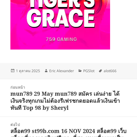
เขียน
ผู้
หมวด
ป้าย
1 ตุลาคม 2025
Eric Alexander
PGSlot
alot666
เมื่อ
เขียน
หมู่
กำกับ
แนะแนว
ก่อนหน้า
เรื่อง
mun789 29 May mun789 สมัคร เล่นง่าย ได้
เรื่อง
เงินจริงทุกเกมไม่ต้องรีเฟรชกดยอดแล้วเงินเข้า
ก่อน
ทันที Top 98 by Sheryl
หน้า:
ต่อไป
สล็อต99 st99b.com 16 NOV 2024 สล็อต99 เว็บ
เรื่อง