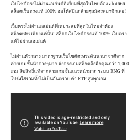
เว็บไซต์ตรงไม่ผ่านเอเย่นต์ที่เยี่ยมที่สุดในไทยต้อง alot666
สล็อตเว็บตรงแท้ 100% ออโต้สปินกล้วยๆสมัครสมาชิกเลย!
เว็บตรงไม่ผ่านเอเย่นต์ที่เหมาะสมที่สุดในไทยจำต้อง
สล็อต666 เพียงแค่นั้น! สล็อตเว็บไซต์ตรงแท้ 100% เว็บตรง
แท้ไม่ผ่านเอเย่นต์
ไม่ผ่านตัวกลาง มาตรฐานเว็บไซต์ตรงระดับนานาชาติจาก
ค่ายเกมชั้นนำต่างๆมาก ส่งตรงเกมสล็อตถึงมือคุณกว่า 1,000
เกม ลิขสิทธิ์แท้จากค่ายเกมชั้นแนวหน้ามาก ระบบ RNG ที่
โปร่งใสรวมทั้งไม่เป็นอันตราย ค่า RTP สูงทุกเกม