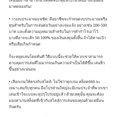
มาทดลองกัน!
• วางงบประมาณแน่ชัด: มืออาชีพจะกำหนดงบประมาณหรือ
ทุนสำหรับในการเล่นต่อวันอย่างแจ่มแจ้ง อย่างเช่น 200-500
บาท และตั้งความมุ่งหมายสำหรับในการทำกำไรเอาไว้
บางทีอาจจะสัก 50-100% ของเงินลงทุนทั้งสิ้น ถ้าได้ตามเป้า
หรือเสียเกินกำหนด
ก็จะหยุดเล่นโดยทันที วิธีแบบนี้จะช่วยให้พวกเขาสามารถ
ควบคุมการเล่นที่ไม่มากจนเกินความจำเป็นได้ดีขึ้น เล่นชิว
ขึ้นอย่างแน่นอน
• เลือกเกมให้ตรงกับสไตล์: ไม่ใช่ว่าทุกเกม สล็อต666 จะ
เหมาะสมกับทุกคน มือโปรส่วนใหญ่จะมีเกมประจำที่พวกเขา
เล่นเข้าใจแบบทะลุปรุโปร่งอยู่แล้ว ด้วยเหตุนั้น คุณจะต้อง
มองหาเกมสล็อตที่เข้ากับสไตล์การเล่นของคุณด้วยเหมือน
กันครับ