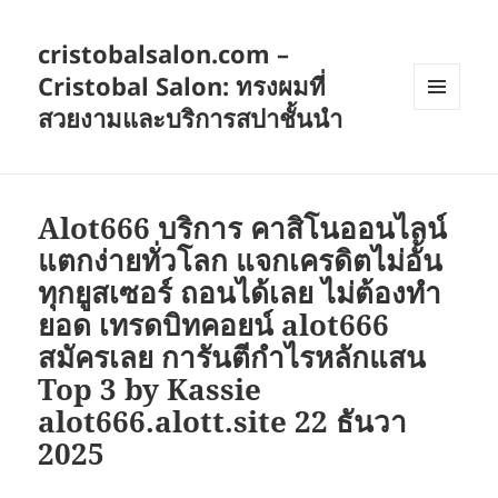
cristobalsalon.com –
Cristobal Salon: ทรงผมที่
สวยงามและบริการสปาชั้นนำ
เมนู
และวิด
เจ็ต
Alot666 บริการ คาสิโนออนไลน์
แตกง่ายทั่วโลก แจกเครดิตไม่อั้น
ทุกยูสเซอร์ ถอนได้เลย ไม่ต้องทำ
ยอด เทรดบิทคอยน์ alot666
สมัครเลย การันตีกำไรหลักแสน
Top 3 by Kassie
alot666.alott.site 22 ธันวา
2025