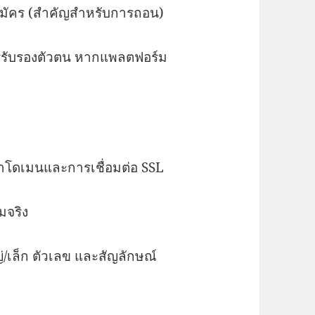
ู้สมัคร (สำคัญสำหรับการถอน)
รับรองตัวตน หากแพลตฟอร์ม
าโดเมนและการเชื่อมต่อ SSL
มจริง
ญ่/เล็ก ตัวเลข และสัญลักษณ์