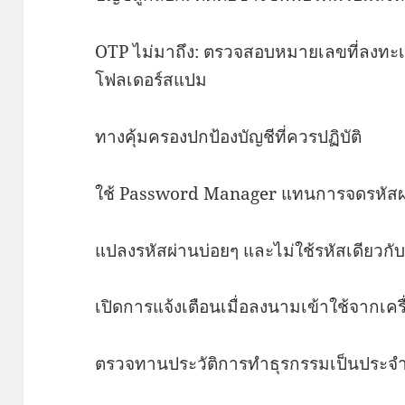
OTP ไม่มาถึง: ตรวจสอบหมายเลขที่ลงทะเ
โฟลเดอร์สแปม
ทางคุ้มครองปกป้องบัญชีที่ควรปฏิบัติ
ใช้ Password Manager แทนการจดรหัสผ
แปลงรหัสผ่านบ่อยๆ และไม่ใช้รหัสเดียวกับบ
เปิดการแจ้งเตือนเมื่อลงนามเข้าใช้จากเครื
ตรวจทานประวัติการทำธุรกรรมเป็นประจำเ