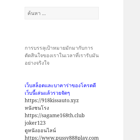
ค้นหา
สำหรับ:
การบรรลุเป้าหมายมักมากับการ
ตัดสินใจของเราในเวลาที่เรารับมัน
อย่างจริงใจ
เว็บสล็อตและบาคาร่าของโครตดี
เว็บนี้เล่นแล้วรวยจัดๆ
https://918kissauto.xyz
หนังชนโรง
https://sagame168th.club
joker123
ดูหนังออนไลน์
https://www.pussy888play.com