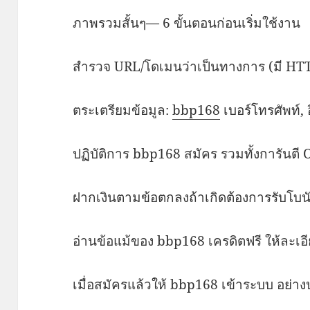
ภาพรวมสั้นๆ— 6 ขั้นตอนก่อนเริ่มใช้งาน
สำรวจ URL/โดเมนว่าเป็นทางการ (มี HTT
ตระเตรียมข้อมูล:
bbp168
เบอร์โทรศัพท์,
ปฏิบัติการ bbp168 สมัคร รวมทั้งการันตี
ฝากเงินตามข้อตกลงถ้าเกิดต้องการรับโบน
อ่านข้อแม้ของ bbp168 เครดิตฟรี ให้ละเอ
เมื่อสมัครแล้วให้ bbp168 เข้าระบบ อย่าง