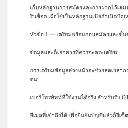
เก็บหลักฐานการสมัครและการฝากไว้เสมอ 
รีนช็อต เผื่อใช้เป็นหลักฐานเมื่อกำเนิดปัญ
หัวข้อ 1 — เตรียมพร้อมก่อนสมัครและขั้
ข้อมูลและก็เอกสารที่ควรจะตระเตรียม
การเตรียมข้อมูลล่วงหน้าจะช่วยลดเวลาก
ตน:
เบอร์โทรศัพท์ที่ใช้งานได้จริง สำหรับรับ O
อีเมลที่เข้าถึงได้ เพื่อยืนยันบัญชีแล้วก็รีเซ