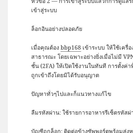
หัวข้อ 2 — การเข้าสู่ระบบแล้วก็การดูแ
เข้าสู่ระบบ
ล็อกอินอย่างปลอดภัย
เมื่อคุณต้อง
bbp168
เข้าระบบ ให้ใช้เครื่อ
สาธารณะ โดยเฉพาะอย่างยิ่งเมื่อไม่มี VP
ชั้น (2FA) ให้เปิดใช้งานในทันที การตั้งค่
ถูกเข้าถึงโดยมิได้รับอนุญาต
ปัญหาทั่วๆไปและก็แนวทางแก้ไข
ลืมรหัสผ่าน: ใช้รายการอาหารรีเซ็ตรหัสผ
บัญชีถูกล็อก: ติดต่อข้างซัพพอร์ตพร้อมส่