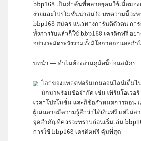
bbp168 เป็นคำค้นที่หลายๆคนใช้เมื่อมอ
ง่ายและโปรโมชั่นน่าสนใจ บทความนี้จะพา
bbp168 สมัคร แนวทางการันตีตัวตน การ
ทั้งการรับแล้วก็ใช้ bbp168 เครดิตฟรี อย่
อย่างระมัดระวังรวมทั้งมีโอกาสถอนผลกำไ
บทนำ — ทำไมต้องอ่านคู่มือนี้ก่อนสมัคร
โลกของแพลตฟอร์มเกมออนไลน์เต็มไปด้ว
มักมาพร้อมข้อจำกัด เช่น เทิร์นโอเวอร์
เวลาโปรโมชั่น และก็ข้อกำหนดการถอน แม้
ผู้เล่นอาจมีความรู้สึกว่าได้เงินฟรี แต่ไม่
จุดสำคัญที่ควรจะทราบก่อนเริ่มเล่น
bbp1
การใช้ bbp168 เครดิตฟรี คุ้มที่สุด