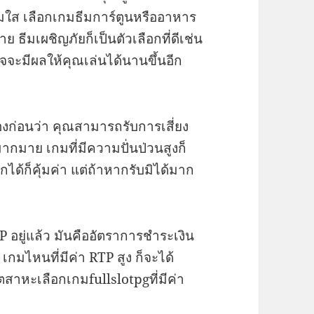
ใส เลือกเกมธีมการ์ตูนหรืออาหาร
ธีมเผชิญภัยก็เป็นตัวเลือกที่ดีเช่น
ใจจะมีผลให้คุณเล่นได้นานขึ้นอีก
งก่อนว่า คุณสามารถรับการเสี่ยง
กมาย เกมที่มีความปั่นป่วนสูงก็
ด้ก็คุ้มค่า แต่ถ้าหากรับมิได้มาก
 อยู่แล้ว มันคืออัตราการชำระเงิน
 เกมไหนที่มีค่า RTP สูง ก็จะได้
ุตสาหะเลือกเกมfullslotpgที่มีค่า