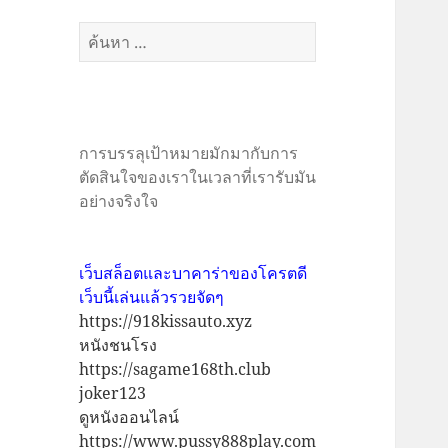
ค้นหา
สำหรับ:
การบรรลุเป้าหมายมักมากับการ
ตัดสินใจของเราในเวลาที่เรารับมัน
อย่างจริงใจ
เว็บสล็อตและบาคาร่าของโครตดี
เว็บนี้เล่นแล้วรวยจัดๆ
https://918kissauto.xyz
หนังชนโรง
https://sagame168th.club
joker123
ดูหนังออนไลน์
https://www.pussy888play.com