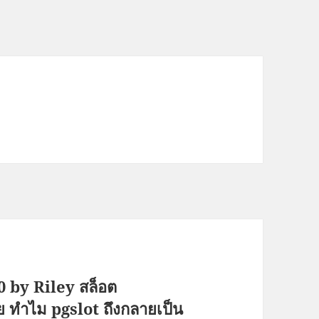
30 by Riley สล็อต
ย ทำไม pgslot ถึงกลายเป็น