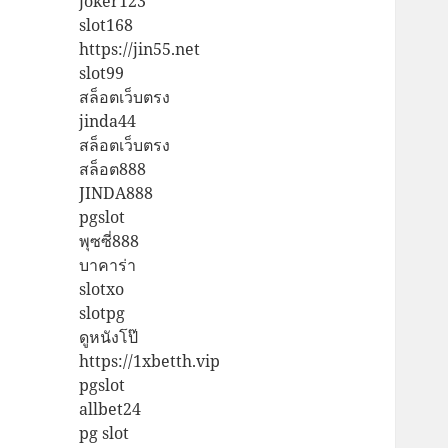
joker123
slot168
https://jin55.net
slot99
สล็อตเว็บตรง
jinda44
สล็อตเว็บตรง
สล็อต888
JINDA888
pgslot
พุซซี่888
บาคาร่า
slotxo
slotpg
ดูหนังโป๊
https://1xbetth.vip
pgslot
allbet24
pg slot