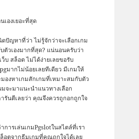
เองเยอะที่สุด
ปัญหาที่ว่า ไม่รู้จักว่าจะเลือกเกม
ตัวเองมากที่สุด? แน่นอนครับว่า
็บ สล็อต ไม่ได้ง่ายเลยขอรับ
pgมากไม่น้อยเลยทีเดียว มีเกมให้
จะมองหาเกมสักเกมที่เหมาะสมกับตัว
ี้ ผมจะมาแนะนำแนวทางเลือก
การันตีเลยว่า คุณจึงควรถูกอกถูกใจ
กว่าการเล่นเกมPgslotในสไตล์ที่เรา
็อตจากธีมเกมที่คุณถูกใจได้เลย