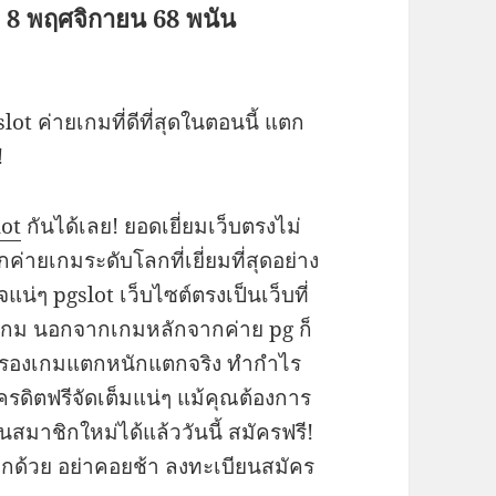
25 8 พฤศจิกายน 68 พนัน
ot ค่ายเกมที่ดีที่สุดในตอนนี้ แตก
!
lot
กันได้เลย! ยอดเยี่ยมเว็บตรงไม่
กค่ายเกมระดับโลกที่เยี่ยมที่สุดอย่าง
แน่ๆ pgslot เว็บไซต์ตรงเป็นเว็บที่
0 เกม นอกจากเกมหลักจากค่าย pg ก็
ับรองเกมแตกหนักแตกจริง ทำกำไร
ครดิตฟรีจัดเต็มแน่ๆ แม้คุณต้องการ
สมาชิกใหม่ได้แล้ววันนี้ สมัครฟรี!
ีกด้วย อย่าคอยช้า ลงทะเบียนสมัคร