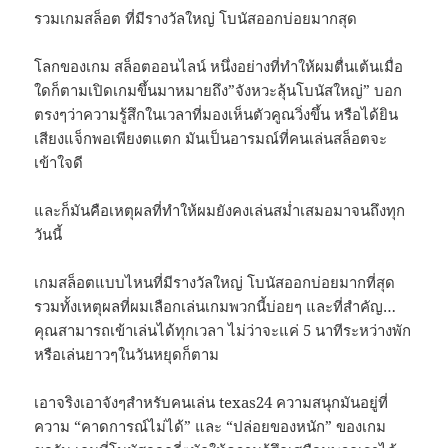
รวมเกมสล็อต ที่มีรางวัลใหญ่ โบนัสออกบ่อยมากสุด
โลกของเกม สล็อตออนไลน์ หนึ่งอย่างที่ทำให้ผมตื่นเต้นเมื่อ
ใดก็ตามเปิดเกมขึ้นมาหมายถึง”จังหวะลุ้นโบนัสใหญ่” บอก
ตรงๆว่าความรู้สึกในเวลาที่มองเห็นตัวคูณวิ่งขึ้น หรือได้ยิน
เสียงแจ็กพอเพียงตแตก มันเป็นอารมณ์ที่คนเล่นสล็อตจะ
เข้าใจดี
และก็มันคือเหตุผลที่ทำให้ผมยังคงเล่นสม่ำเสมอมาจนถึงทุก
วันนี้
เกมสล็อตแบบไหนที่มีรางวัลใหญ่ โบนัสออกบ่อยมากที่สุด
รวมทั้งเหตุผลที่ผมเลือกเล่นเกมพวกนี้บ่อยๆ และที่สำคัญ…
คุณสามารถเข้าเล่นได้ทุกเวลา ไม่ว่าจะแค่ 5 นาทีระหว่างพัก
หรือเล่นยาวๆในวันหยุดก็ตาม
เอาจริงเอาจังๆสำหรับคนเล่น texas24 ความสนุกมันอยู่ที่
ความ “คาดการณ์ไม่ได้” และ “ปล่อยของหนัก” ของเกม