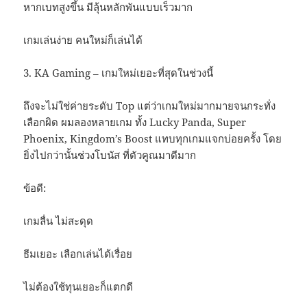
หากเบทสูงขึ้น มีลุ้นหลักพันแบบเร็วมาก
เกมเล่นง่าย คนใหม่ก็เล่นได้
3. KA Gaming – เกมใหม่เยอะที่สุดในช่วงนี้
ถึงจะไม่ใช่ค่ายระดับ Top แต่ว่าเกมใหม่มากมายจนกระทั่ง
เลือกผิด ผมลองหลายเกม ทั้ง Lucky Panda, Super
Phoenix, Kingdom’s Boost แทบทุกเกมแจกบ่อยครั้ง โดย
ยิ่งไปกว่านั้นช่วงโบนัส ที่ตัวคูณมาดีมาก
ข้อดี:
เกมลื่น ไม่สะดุด
ธีมเยอะ เลือกเล่นได้เรื่อย
ไม่ต้องใช้ทุนเยอะก็แตกดี