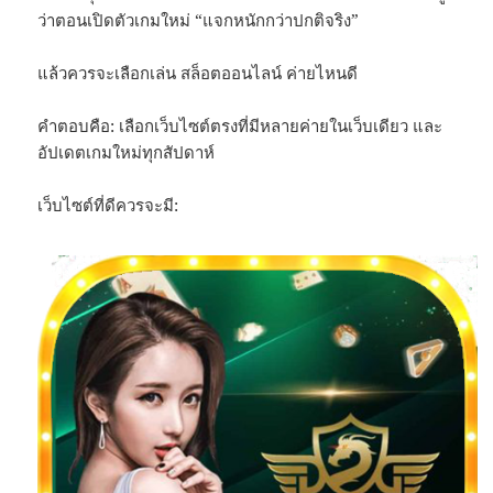
ว่าตอนเปิดตัวเกมใหม่ “แจกหนักกว่าปกติจริง”
แล้วควรจะเลือกเล่น สล็อตออนไลน์ ค่ายไหนดี
คำตอบคือ: เลือกเว็บไซต์ตรงที่มีหลายค่ายในเว็บเดียว และ
อัปเดตเกมใหม่ทุกสัปดาห์
เว็บไซต์ที่ดีควรจะมี: