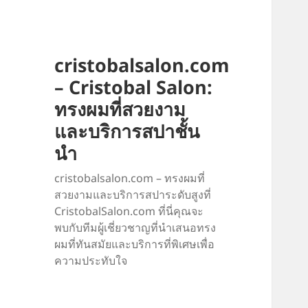
cristobalsalon.com
– Cristobal Salon:
ทรงผมที่สวยงาม
และบริการสปาชั้น
นำ
cristobalsalon.com – ทรงผมที่
สวยงามและบริการสปาระดับสูงที่
CristobalSalon.com ที่นี่คุณจะ
พบกับทีมผู้เชี่ยวชาญที่นำเสนอทรง
ผมที่ทันสมัยและบริการที่พิเศษเพื่อ
ความประทับใจ