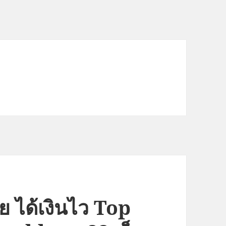
าย ได้เงินไว Top