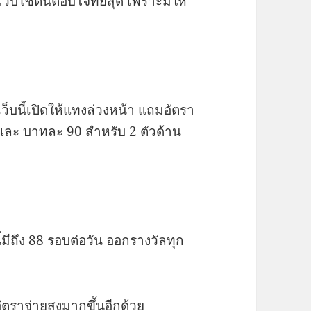
 เว็บไซต์นี้ตอบโจทย์สุด เพราะมีให้
 เว็บนี้เปิดให้แทงล่วงหน้า แถมอัตรา
 และ บาทละ 90 สำหรับ 2 ตัวด้าน
ี้มีถึง 88 รอบต่อวัน ออกรางวัลทุก
ัตราจ่ายสูงมากขึ้นอีกด้วย