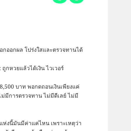
ดอกออกผล โปร่งใสและตรวจทานได้
ถูกหวยแล้วได้เงิน ไวเวอร์
าณ 8,500 บาท พอกดถอนเงินเพียงแค่
! ไม่มีการตรวจทาน ไม่มีดีเลย์ ไม่มี
แห่งนี้มันมีค่าแค่ไหน เพราะเหตุว่า