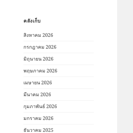
คลังเก็บ
สิงหาคม 2026
กรกฎาคม 2026
มิถุนายน 2026
พฤษภาคม 2026
เมษายน 2026
มีนาคม 2026
กุมภาพันธ์ 2026
มกราคม 2026
ธันวาคม 2025