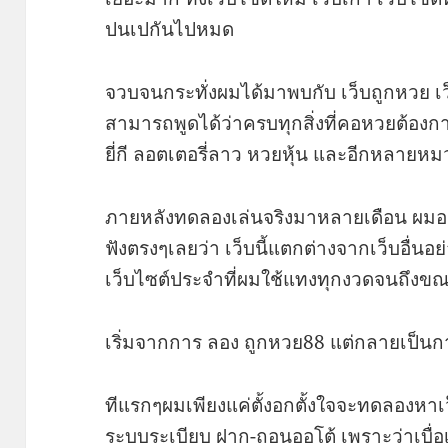
ปนเปกันไปหมด
จวบจนกระทั่งผมได้มาพบกับ เว็บถูกหวย เว็
สามารถพูดได้ว่าครบทุกสิ่งที่คอหวยต้องก
ยี่กี ลอตเตอรี่ลาว หวยหุ้น และอีกหลายหม
ภายหลังทดลองเล่นจริงมาหลายเดือน ผมอ
ฟังตรงๆเลยว่า เว็บนี้แตกต่างจากเว็บอื่นอ
เว็บไซต์ประจำที่ผมใช้แทงทุกงวดจนถึงขณะ
เริ่มจากการ ลอง ถูกหวย88 แต่กลายเป็นก
ทีแรกๆผมเพียงแค่ตั้งอกตั้งใจจะทดลองหาเ
ระบบระเบียบ ฝาก-ถอนออโต้ เพราะว่าเบื่อ