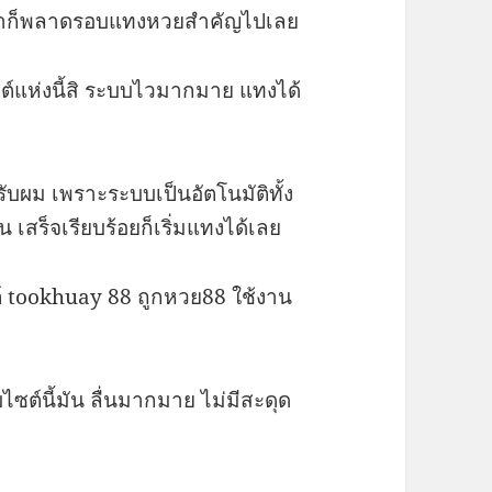
เวลาก็พลาดรอบแทงหวยสำคัญไปเลย
ไซต์แห่งนี้สิ ระบบไวมากมาย แทงได้
ับผม เพราะระบบเป็นอัตโนมัติทั้ง
 เสร็จเรียบร้อยก็เริ่มแทงได้เลย
ต์ tookhuay 88 ถูกหวย88 ใช้งาน
บไซต์นี้มัน ลื่นมากมาย ไม่มีสะดุด