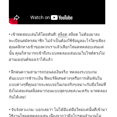
• เข้าทดสอบเล่นได้โดยทันที:
สล็อต
สล็อต ไม่ต้องมาลง
ทะเบียนสมัครสมาชิก ไม่จำเป็นต้องใช้ข้อมูลอะไรใดๆเพียง
คุณคลิกทางเข้าของพวกเราแล้วเลือกโหมดทดสอบเล่นแค่
นั้น คุณก็สามารถเข้าถึงระบบทดลองเล่นบนเว็บไซต์ตรงไม่
ผ่านเอเย่นต์ของเราได้แล้ว
• ฝึกฝนความสามารถก่อนลงเงินจริง: ทดลองระบบเกม
ต้นแบบการชำระเงิน ฟีพบร์พิเศษต่างๆหรือการเดิมพันใน
แบบต่างๆที่คุณอาจจะพบเจอในเกมจริงๆเหมาะกับมือใหม่ที่
ยังไม่เคยเล่นสล็อตมาก่อนแบบสุดๆเลยล่ะนะครับ มาทดลอง
กันได้เลย!
• จับจังหวะเกม: บอกเลยว่า ไม่ได้มีแค่มือใหม่แค่นั้นที่เข้ามา
ใช้งานโหมดทดลองเล่น เนื่องจากว่ามือโปรคนจำนวนไม่