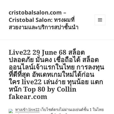
cristobalsalon.com –
Cristobal Salon: ทรงผมที่
สวยงามและบริการสปาชั้นนำ
เมนู
และวิด
เจ็ต
Live22 29 June 68 สล็อต
ปลอดภัย มั่นคง เชื่อถือได้ สล็อต
ออนไลน์เจ้าแรกในไทย การลงทุน
ที่ดีที่สุด อัพเดทเกมใหม่ได้ก่อน
ใคร live22 เล่นง่าย ทุนน้อย แตก
หนัก Top 80 by Collin
fakear.com
ทางเข้า live22
เว็บไซต์ตรงไม่ผ่านเอเย่นต์ชั้น 1 ในไทย