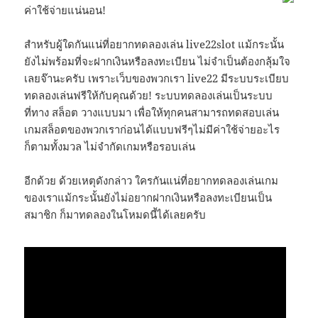
ค่าใช้จ่ายแน่นอน!
สำหรับผู้ใดกันแน่ที่อยากทดลองเล่น live22slot แม้กระนั้น
ยังไม่พร้อมที่จะฝากเงินหรือลงทะเบียน ไม่จำเป็นต้องกลุ้มใจ
เลยจ๊านะครับ เพราะเว็บของพวกเรา live22 มีระบบระเบียบ
ทดลองเล่นฟรีให้กับคุณด้วย! ระบบทดลองเล่นเป็นระบบ
ที่ทาง สล็อต วางแบบมา เพื่อให้ทุกคนสามารถทดสอบเล่น
เกมสล็อตของพวกเราก่อนได้แบบฟรีๆไม่มีค่าใช้จ่ายอะไร
ก็ตามทั้งมวล ไม่จำกัดเกมหรือรอบเล่น
อีกด้วย ด้วยเหตุดังกล่าว ใครกันแน่ที่อยากทดลองเล่นเกม
ของเราแม้กระนั้นยังไม่อยากฝากเงินหรือลงทะเบียนเป็น
สมาชิก ก็มาทดลองในโหมดนี้ได้เลยครับ