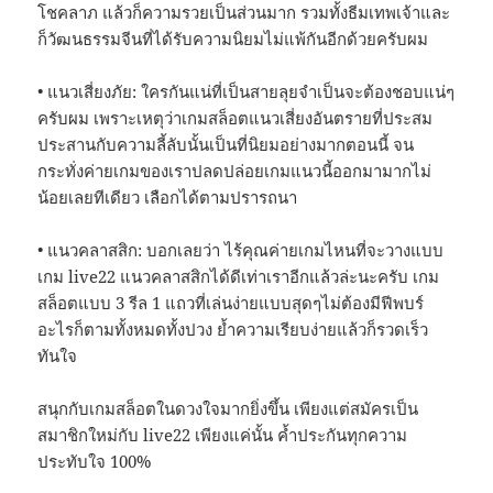
โชคลาภ แล้วก็ความรวยเป็นส่วนมาก รวมทั้งธีมเทพเจ้าและ
ก็วัฒนธรรมจีนที่ได้รับความนิยมไม่แพ้กันอีกด้วยครับผม
• แนวเสี่ยงภัย: ใครกันแน่ที่เป็นสายลุยจำเป็นจะต้องชอบแน่ๆ
ครับผม เพราะเหตุว่าเกมสล็อตแนวเสี่ยงอันตรายที่ประสม
ประสานกับความลี้ลับนั้นเป็นที่นิยมอย่างมากตอนนี้ จน
กระทั่งค่ายเกมของเราปลดปล่อยเกมแนวนี้ออกมามากไม่
น้อยเลยทีเดียว เลือกได้ตามปรารถนา
• แนวคลาสสิก: บอกเลยว่า ไร้คุณค่ายเกมไหนที่จะวางแบบ
เกม live22 แนวคลาสสิกได้ดีเท่าเราอีกแล้วล่ะนะครับ เกม
สล็อตแบบ 3 รีล 1 แถวที่เล่นง่ายแบบสุดๆไม่ต้องมีฟีพบร์
อะไรก็ตามทั้งหมดทั้งปวง ย้ำความเรียบง่ายแล้วก็รวดเร็ว
ทันใจ
สนุกกับเกมสล็อตในดวงใจมากยิ่งขึ้น เพียงแต่สมัครเป็น
สมาชิกใหม่กับ live22 เพียงแค่นั้น ค้ำประกันทุกความ
ประทับใจ 100%