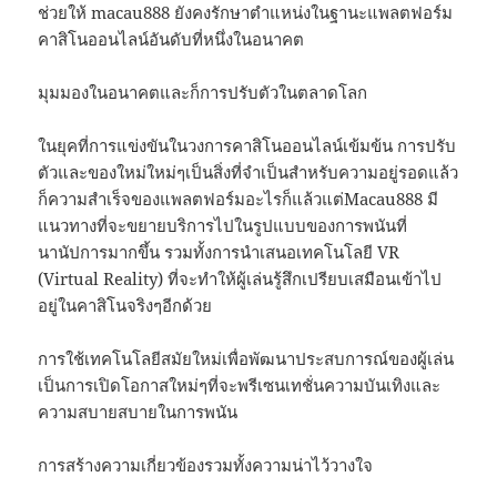
ช่วยให้ macau888 ยังคงรักษาตำแหน่งในฐานะแพลตฟอร์ม
คาสิโนออนไลน์อันดับที่หนึ่งในอนาคต
มุมมองในอนาคตและก็การปรับตัวในตลาดโลก
ในยุคที่การแข่งขันในวงการคาสิโนออนไลน์เข้มข้น การปรับ
ตัวและของใหม่ใหม่ๆเป็นสิ่งที่จำเป็นสำหรับความอยู่รอดแล้ว
ก็ความสำเร็จของแพลตฟอร์มอะไรก็แล้วแต่Macau888 มี
แนวทางที่จะขยายบริการไปในรูปแบบของการพนันที่
นานัปการมากขึ้น รวมทั้งการนำเสนอเทคโนโลยี VR
(Virtual Reality) ที่จะทำให้ผู้เล่นรู้สึกเปรียบเสมือนเข้าไป
อยู่ในคาสิโนจริงๆอีกด้วย
การใช้เทคโนโลยีสมัยใหม่เพื่อพัฒนาประสบการณ์ของผู้เล่น
เป็นการเปิดโอกาสใหม่ๆที่จะพรีเซนเทชั่นความบันเทิงและ
ความสบายสบายในการพนัน
การสร้างความเกี่ยวข้องรวมทั้งความน่าไว้วางใจ