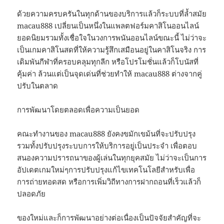
ด้วยความครบครันในทุกด้านของบริการแล้วก็ระบบที่ล้ำสมัย
macau888 เปลี่ยนเป็นหนึ่งในแพลตฟอร์มคาสิโนออนไลน์
ยอดนิยมรวมทั้งเชื่อใจในวงการพนันออนไลน์ขณะนี้ ไม่ว่าจะ
เป็นเกมคาสิโนสดที่ให้ความรู้สึกเสมือนอยู่ในคาสิโนจริง การ
เดิมพันกีฬาที่ครอบคลุมทุกลีก หรือโปรโมชั่นแล้วก็โบนัสที่
คุ้มค่า ล้วนแต่เป็นจุดเด่นที่ช่วยทำให้ macau888 ต่างจากคู่
ปรับในตลาด
การพัฒนาโดยตลอดเพื่อความเป็นยอด
คณะทำงานของ macau888 ยังคงขมักเขม้นที่จะปรับปรุง
รวมทั้งปรับปรุงระบบการให้บริการอยู่เป็นประจำ เพื่อตอบ
สนองความปรารถนาของผู้เล่นในทุกยุคสมัย ไม่ว่าจะเป็นการ
อัปเดตเกมใหม่ๆการปรับปรุงแก้ไขเทคโนโลยีสำหรับเพื่อ
การถ่ายทอดสด หรือการเพิ่มวิถีทางการฝากถอนที่เร็วแล้วก็
ปลอดภัย
ของใหม่และก็การพัฒนาอย่างต่อเนื่องเป็นปัจจัยสำคัญที่จะ