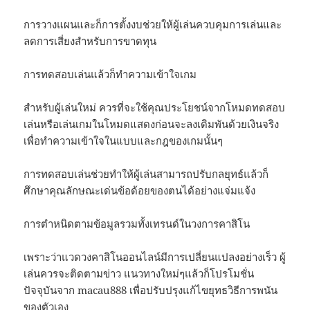
การวางแผนและก็การตั้งงบช่วยให้ผู้เล่นควบคุมการเล่นและ
ลดการเสี่ยงสำหรับการขาดทุน
การทดสอบเล่นแล้วก็ทำความเข้าใจเกม
สำหรับผู้เล่นใหม่ ควรที่จะใช้คุณประโยชน์จากโหมดทดสอบ
เล่นหรือเล่นเกมในโหมดแสดงก่อนจะลงเดิมพันด้วยเงินจริง
เพื่อทำความเข้าใจในแบบและกฎของเกมนั้นๆ
การทดสอบเล่นช่วยทำให้ผู้เล่นสามารถปรับกลยุทธ์แล้วก็
ศึกษาคุณลักษณะเด่นข้อด้อยของตนได้อย่างแจ่มแจ้ง
การตำหนิดตามข้อมูลรวมทั้งเทรนด์ในวงการคาสิโน
เพราะว่าแวดวงคาสิโนออนไลน์มีการเปลี่ยนแปลงอย่างเร็ว ผู้
เล่นควรจะติดตามข่าว แนวทางใหม่ๆแล้วก็โปรโมชั่น
ปัจจุบันจาก macau888 เพื่อปรับปรุงแก้ไขยุทธวิธีการพนัน
ของตัวเอง