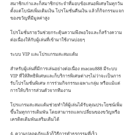
สมาชิกเก่าและก็สมาชิกประจำที่มอบข้อเสนอพิเศษในทุกวัน
ตั้งแต่โบนัสเพิ่มเติมเงิน โปรโมชั่นคืนเงิน แล้วก็กิจกรรมแจก
ของขวัญที่มีมูลค่าสูง
โปรโมชั่นรายวันช่วยกระตุ้นความพึงพอใจและก็สร้างความ
ต่อเนื่องให้กับผู้เล่นที่เข้ามาใช้งานบ่อยๆ
ระบบ VIP และโปรแกรมสะสมแต้ม
สำหรับผู้เล่นที่มีการเล่นอย่างต่อเนื่อง macau888 มีระบบ
VIP ที่ให้สิทธิพิเศษและก็บริการพิเศษต่างๆไม่ว่าจะเป็นการ
รับโปรโมชั่นพิเศษ การร่วมกิจกรรมเฉพาะกลุ่ม หรือแม้แต่
การให้บริการส่วนตัวจากทีมงาน
โปรแกรมสะสมแต้มช่วยทำให้ผู้เล่นได้รับคุณประโยชน์เพิ่ม
ขึ้นในทุกการเดิมพัน โดยสามารถแลกเปลี่ยนของขวัญหรือ
เครดิตเดิมพันเสริมเติมได้
4. ความปลอดภัยแล้วก็วิธีการทำธุรกรรมที่เร็ว