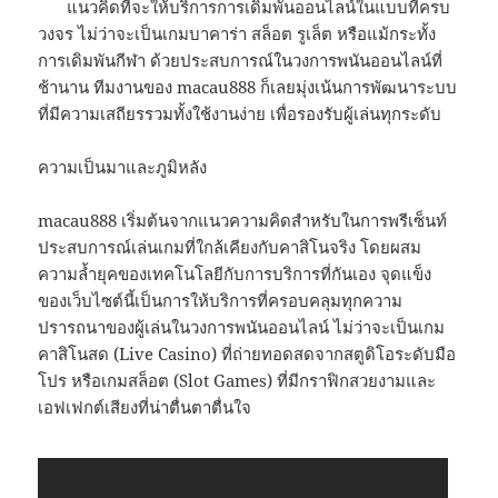
แนวคิดที่จะให้บริการการเดิมพันออนไลน์ในแบบที่ครบ
วงจร ไม่ว่าจะเป็นเกมบาคาร่า สล็อต รูเล็ต หรือแม้กระทั้ง
การเดิมพันกีฬา ด้วยประสบการณ์ในวงการพนันออนไลน์ที่
ช้านาน ทีมงานของ macau888 ก็เลยมุ่งเน้นการพัฒนาระบบ
ที่มีความเสถียรรวมทั้งใช้งานง่าย เพื่อรองรับผู้เล่นทุกระดับ
ความเป็นมาและภูมิหลัง
macau888 เริ่มต้นจากแนวความคิดสำหรับในการพรีเซ็นท์
ประสบการณ์เล่นเกมที่ใกล้เคียงกับคาสิโนจริง โดยผสม
ความล้ำยุคของเทคโนโลยีกับการบริการที่กันเอง จุดแข็ง
ของเว็บไซต์นี้เป็นการให้บริการที่ครอบคลุมทุกความ
ปรารถนาของผู้เล่นในวงการพนันออนไลน์ ไม่ว่าจะเป็นเกม
คาสิโนสด (Live Casino) ที่ถ่ายทอดสดจากสตูดิโอระดับมือ
โปร หรือเกมสล็อต (Slot Games) ที่มีกราฟิกสวยงามและ
เอฟเฟกต์เสียงที่น่าตื่นตาตื่นใจ