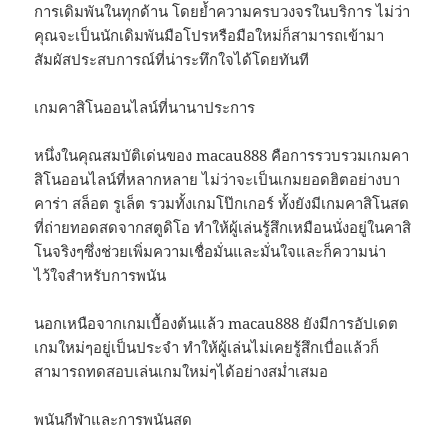
การเดิมพันในทุกด้าน โดยย้ำความครบวงจรในบริการ ไม่ว่า
คุณจะเป็นนักเดิมพันมือโปรหรือมือใหม่ก็สามารถเข้ามา
สัมผัสประสบการณ์ที่น่าระทึกใจได้โดยทันที
เกมคาสิโนออนไลน์ที่นานาประการ
หนึ่งในคุณสมบัติเด่นของ macau888 คือการรวบรวมเกมคา
สิโนออนไลน์ที่หลากหลาย ไม่ว่าจะเป็นเกมยอดฮิตอย่างบา
คาร่า สล็อต รูเล็ต รวมทั้งเกมโป๊กเกอร์ ทั้งยังมีเกมคาสิโนสด
ที่ถ่ายทอดสดจากสตูดิโอ ทำให้ผู้เล่นรู้สึกเหมือนนั่งอยู่ในคาสิ
โนจริงๆซึ่งช่วยเพิ่มความเชื่อมั่นและมั่นใจและก็ความน่า
ไว้ใจสำหรับการพนัน
นอกเหนือจากเกมเบื้องต้นแล้ว macau888 ยังมีการอัปเดต
เกมใหม่ๆอยู่เป็นประจำ ทำให้ผู้เล่นไม่เคยรู้สึกเบื่อแล้วก็
สามารถทดสอบเล่นเกมใหม่ๆได้อย่างสม่ำเสมอ
พนันกีฬาและการพนันสด