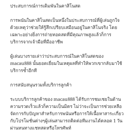
ประสบการณ์การเดิมพันในคาสิโนสด
การพนันในคาสิโนสดเป็นหนึ่งในประสบการณ์ที่ผู้เล่นถูกใจ
ด้วยเหตุว่าช่วยให้รู้สึกเปรียบเสมือนอยู่ในคาสิโนจริง โดย
เฉพาะอย่างยิ่งการถ่ายทอดสดที่มีคุณภาพสูงแล้วก็การ
บริการจากเจ้ามือที่มืออาชีพ
ผู้เล่นบางรายเล่าว่าประสบการณ์ในคาสิโนสดของ
macau888 นั้นยอดเยี่ยมในเหตุผลที่ทำให้พวกเขากลับมาใช้
บริการซ้ำอีกที
การสนับสนุนรวมทั้งบริการลูกค้า
ระบบบริการลูกค้าของ macau888 ได้รับการชมเชยในด้าน
ความรวดเร็วแล้วก็ความเป็นมิตร ไม่ว่าจะเป็นการช่วยเหลือ
จัดการกับปัญหาสำหรับการพนันหรือการให้เนื้อหาสาระเกี่ยว
กับโปรโมชั่นต่างๆผู้เล่นสามารถติดต่อทีมงานได้ตลอด 1 วัน
ผ่านหนทางแชทสดหรือโทรศัพท์