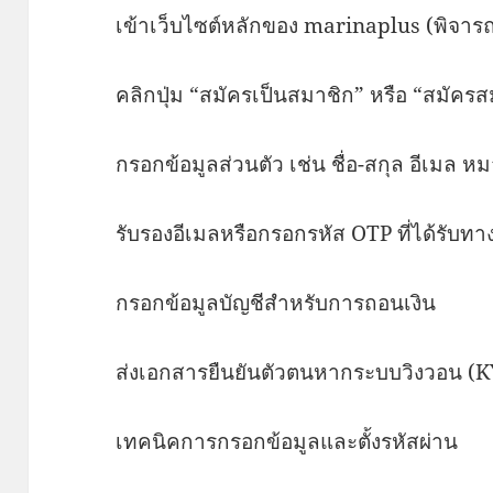
เข้าเว็บไซต์หลักของ marinaplus (พิจาร
คลิกปุ่ม “สมัครเป็นสมาชิก” หรือ “สมัคร
กรอกข้อมูลส่วนตัว เช่น ชื่อ-สกุล อีเมล หม
รับรองอีเมลหรือกรอกรหัส OTP ที่ได้รับท
กรอกข้อมูลบัญชีสำหรับการถอนเงิน
ส่งเอกสารยืนยันตัวตนหากระบบวิงวอน (KY
เทคนิคการกรอกข้อมูลและตั้งรหัสผ่าน