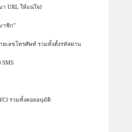
ณา URL ให้แน่ใจ)
สมาชิก”
ายเลขโทรศัพท์ รวมทั้งตั้งรหัสผ่าน
าง SMS
C) รวมทั้งคอยอนุมัติ