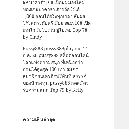
69 บาคาร่า168 เปิดมุมมองใหม่
ของเกมบาคาร่า สายวัดใจได้
1,000 ถอนได้จริงทุกเวลา สัมผัส
โต๊ะสดระดับพรีเมียม sexy168 เปิด
เกมไว รับโปรใหญ่ไปเลย Top 78
by Cindy
Pussy888 pussy888play.me 14
ก.ค. 26 pussy888 สล็อตออนไลน์
โลกแห่งความสนุก ที่เหนือกว่า
ถอนได้สูงสุด 100 เท่า สมัคร
สมาชิกกับเครดิตฟรีทันที สวรรค์
ของนักลงทุน pussy888 กดสมัคร
รับความสนุก Top 79 by Kelly
ความเห็นล่าสุด