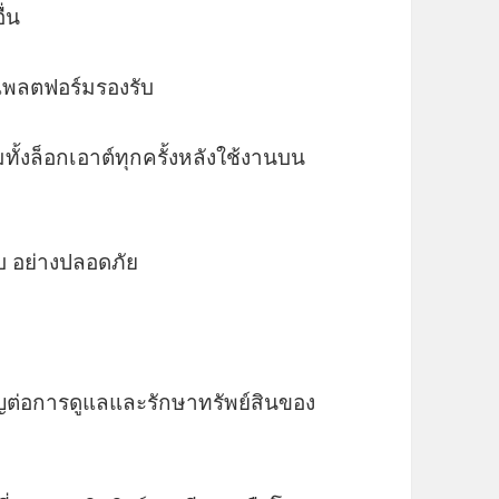
ื่น
้แพลตฟอร์มรองรับ
ั้งล็อกเอาต์ทุกครั้งหลังใช้งานบน
บ อย่างปลอดภัย
ต่อการดูแลและรักษาทรัพย์สินของ