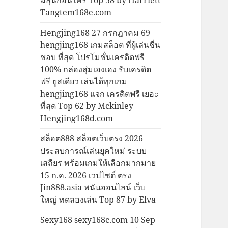
มีลุ้นก่อนใคร Top 38 by Harriett
Tangtem168e.com
Hengjing168 27 กรกฎาคม 69
hengjing168 เกมสล็อต ที่ผู้เล่นชื่น
ชอบ ที่สุด โปรโมชั่นเครดิตฟรี
100% กล่องสุ่มเฮงเฮง รับเครดิต
ฟรี ยูสเดียว เล่นได้ทุกเกม
hengjing168 แจก เครดิตฟรี เยอะ
ที่สุด Top 62 by Mckinley
Hengjing168d.com
สล็อต888 สล็อตเว็บตรง 2026
ประสบการณ์เล่นยุคใหม่ ระบบ
เสถียร พร้อมเกมให้เลือกมากมาย
15 ก.ค. 2026 เวปไซต์ ตรง
Jin888.asia พนันออนไลน์ เว็บ
ใหญ่ ทดลองเล่น Top 87 by Elva
Sexy168 sexy168c.com 10 Sep