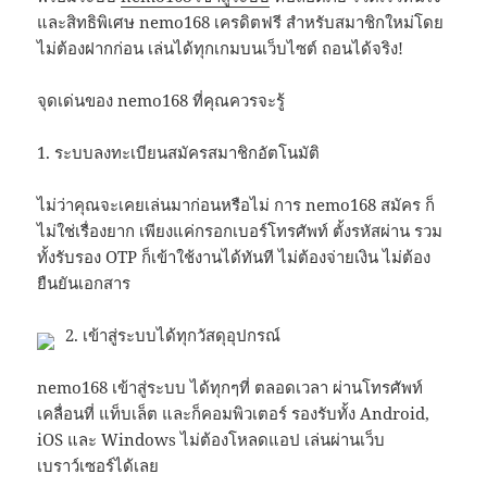
และสิทธิพิเศษ nemo168 เครดิตฟรี สำหรับสมาชิกใหม่โดย
ไม่ต้องฝากก่อน เล่นได้ทุกเกมบนเว็บไซต์ ถอนได้จริง!
จุดเด่นของ nemo168 ที่คุณควรจะรู้
1. ระบบลงทะเบียนสมัครสมาชิกอัตโนมัติ
ไม่ว่าคุณจะเคยเล่นมาก่อนหรือไม่ การ nemo168 สมัคร ก็
ไม่ใช่เรื่องยาก เพียงแค่กรอกเบอร์โทรศัพท์ ตั้งรหัสผ่าน รวม
ทั้งรับรอง OTP ก็เข้าใช้งานได้ทันที ไม่ต้องจ่ายเงิน ไม่ต้อง
ยืนยันเอกสาร
2. เข้าสู่ระบบได้ทุกวัสดุอุปกรณ์
nemo168 เข้าสู่ระบบ ได้ทุกๆที่ ตลอดเวลา ผ่านโทรศัพท์
เคลื่อนที่ แท็บเล็ต และก็คอมพิวเตอร์ รองรับทั้ง Android,
iOS และ Windows ไม่ต้องโหลดแอป เล่นผ่านเว็บ
เบราว์เซอร์ได้เลย