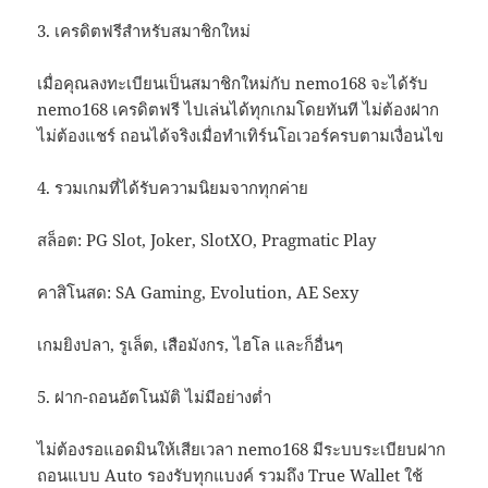
3. เครดิตฟรีสำหรับสมาชิกใหม่
เมื่อคุณลงทะเบียนเป็นสมาชิกใหม่กับ nemo168 จะได้รับ
nemo168 เครดิตฟรี ไปเล่นได้ทุกเกมโดยทันที ไม่ต้องฝาก
ไม่ต้องแชร์ ถอนได้จริงเมื่อทำเทิร์นโอเวอร์ครบตามเงื่อนไข
4. รวมเกมที่ได้รับความนิยมจากทุกค่าย
สล็อต: PG Slot, Joker, SlotXO, Pragmatic Play
คาสิโนสด: SA Gaming, Evolution, AE Sexy
เกมยิงปลา, รูเล็ต, เสือมังกร, ไฮโล และก็อื่นๆ
5. ฝาก-ถอนอัตโนมัติ ไม่มีอย่างต่ำ
ไม่ต้องรอแอดมินให้เสียเวลา nemo168 มีระบบระเบียบฝาก
ถอนแบบ Auto รองรับทุกแบงค์ รวมถึง True Wallet ใช้