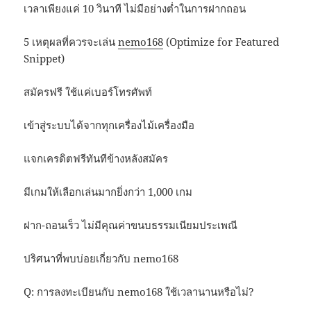
เวลาเพียงแค่ 10 วินาที ไม่มีอย่างต่ำในการฝากถอน
5 เหตุผลที่ควรจะเล่น
nemo168
(Optimize for Featured
Snippet)
สมัครฟรี ใช้แค่เบอร์โทรศัพท์
เข้าสู่ระบบได้จากทุกเครื่องไม้เครื่องมือ
แจกเครดิตฟรีทันทีข้างหลังสมัคร
มีเกมให้เลือกเล่นมากยิ่งกว่า 1,000 เกม
ฝาก-ถอนเร็ว ไม่มีคุณค่าขนบธรรมเนียมประเพณี
ปริศนาที่พบบ่อยเกี่ยวกับ nemo168
Q: การลงทะเบียนกับ nemo168 ใช้เวลานานหรือไม่?