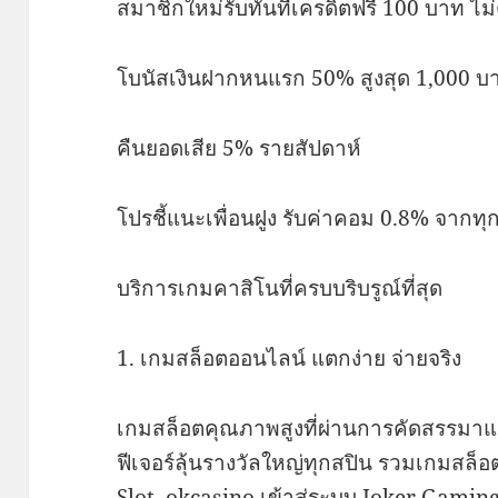
สมาชิกใหม่รับทันทีเครดิตฟรี 100 บาท ไม
โบนัสเงินฝากหนแรก 50% สูงสุด 1,000 บ
คืนยอดเสีย 5% รายสัปดาห์
โปรชี้แนะเพื่อนฝูง รับค่าคอม 0.8% จากทุ
บริการเกมคาสิโนที่ครบบริบรูณ์ที่สุด
1. เกมสล็อตออนไลน์ แตกง่าย จ่ายจริง
เกมสล็อตคุณภาพสูงที่ผ่านการคัดสรรมาแล
ฟีเจอร์ลุ้นรางวัลใหญ่ทุกสปิน รวมเกมสล็อ
Slot,
okcasino เข้าสู่ระบบ
Joker Gaming, 