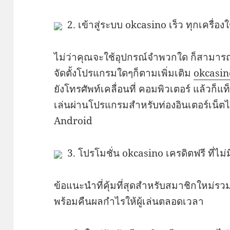
2. เข้าสู่ระบบ okcasino เร็ว ทุกเครื่อง
ไม่ว่าคุณจะใช้อุปกรณ์จำพวกใด ก็สามารถล็
จัดตั้งโปรแกรมใดๆก็ตามเพิ่มเติม
okcasino
ยังโทรศัพท์เคลื่อนที่ คอมพิวเตอร์ แล้วก็
เล่นผ่านโปรแกรมสำหรับท่องอินเตอร์เน็ตได
Android
3. โปรโมชั่น okcasino เครดิตฟรี ที่ไม
ข้อแนะนำที่คุ้มที่สุดสำหรับสมาชิกใหม่รว
พร้อมคืนผลกำไรให้ผู้เล่นตลอดเวลา