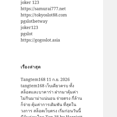
joker 123
https://samurai777.net
https://tokyoslot88.com
pgslotbetway
joker123
pgslot
https://gogoslot.asia
เรื่องล่าสุด
Tangtem168 11 ก.ย. 2026
tangtem168 เว็บเดียวครบ ทั้ง
สล็อตและบาคาร่า ฝากมาคุ้มค่า
ไม่กินมาม่าแน่นอน จ่ายตรง กี่ล้าน
ก็จ่าย คุ้มค่าการเดิมพัน ที่สุดใน
วงการ สล็อตเว็บตรง เริ่มก่อนวันนี้