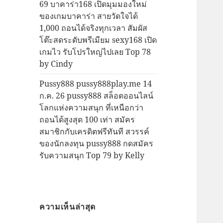
69 บาคาร่า168 เปิดมุมมองใหม่
ของเกมบาคาร่า สายวัดใจได้
1,000 ถอนได้จริงทุกเวลา สัมผัส
โต๊ะสดระดับพรีเมียม sexy168 เปิด
เกมไว รับโปรใหญ่ไปเลย Top 78
by Cindy
Pussy888 pussy888play.me 14
ก.ค. 26 pussy888 สล็อตออนไลน์
โลกแห่งความสนุก ที่เหนือกว่า
ถอนได้สูงสุด 100 เท่า สมัคร
สมาชิกกับเครดิตฟรีทันที สวรรค์
ของนักลงทุน pussy888 กดสมัคร
รับความสนุก Top 79 by Kelly
ความเห็นล่าสุด