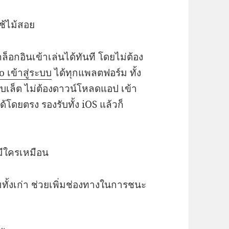
ใช้ไม้สอย
อกอินเข้าเล่นได้ทันที โดยไม่ต้อง
 เข้าสู่ระบบ
ได้ทุกแพลตฟอร์ม ทั้ง
แท็บเล็ต ไม่ต้องดาวน์โหลดแอป เข้า
้โดยตรง รองรับทั้ง iOS แล้วก็
่มีใครเหมือน
มทั้งเก่า ช่วยเพิ่มช่องทางในการชนะ