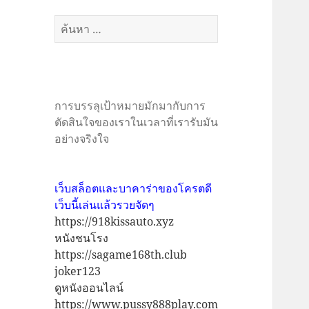
ค้นหา
สำหรับ:
การบรรลุเป้าหมายมักมากับการ
ตัดสินใจของเราในเวลาที่เรารับมัน
อย่างจริงใจ
เว็บสล็อตและบาคาร่าของโครตดี
เว็บนี้เล่นแล้วรวยจัดๆ
https://918kissauto.xyz
หนังชนโรง
https://sagame168th.club
joker123
ดูหนังออนไลน์
https://www.pussy888play.com