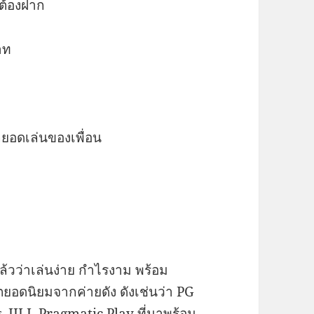
่ต้องฝาก
าท
กยอดเล่นของเพื่อน
้วว่าเล่นง่าย กำไรงาม พร้อม
ตยอดนิยมจากค่ายดัง ดังเช่นว่า PG
JILI, Pragmatic Play ที่มาพร้อม