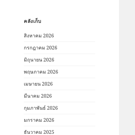
คลังเก็บ
สิงหาคม 2026
กรกฎาคม 2026
มิถุนายน 2026
พฤษภาคม 2026
เมษายน 2026
มีนาคม 2026
กุมภาพันธ์ 2026
มกราคม 2026
ธันวาคม 2025