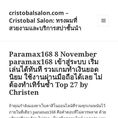
cristobalsalon.com –
Cristobal Salon: ทรงผมที่
สวยงามและบริการสปาชั้นนำ
เมนู
และวิด
เจ็ต
Paramax168 8 November
paramax168 เข้าสู่ระบบ เริ่ม
เล่นได้ทันที รวมเกมทำเงินยอด
นิยม ใช้งานผ่านมือถือได้เลย ไม่
ต้องทำเทิร์นซ้ำ Top 27 by
Christen
ถ้าคุณกำลังมองหาเว็บคาสิโนออนไลน์ที่รวมทุกเกมพนันไว้
ภายในที่เดียว paramax168 คือคำตอบที่ไม่ควรพลาด ด้วย