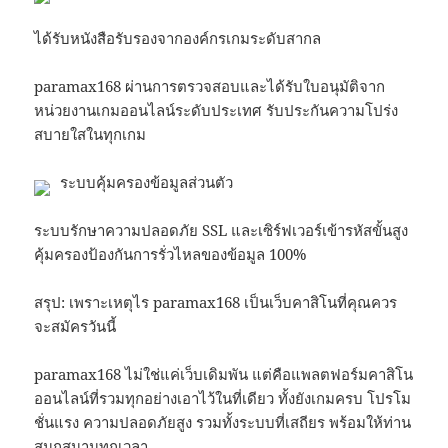
ได้รับหนังสือรับรองจากองค์กรเกมระดับสากล
paramax168 ผ่านการตรวจสอบและได้รับใบอนุมัติจาก
หน่วยงานเกมออนไลน์ระดับประเทศ รับประกันความโปร่ง
สบายใสในทุกเกม
ระบบคุ้มครองข้อมูลส่วนตัว
ระบบรักษาความปลอดภัย SSL และเซิร์ฟเวอร์เข้ารหัสขั้นสูง
คุ้มครองป้องกันการรั่วไหลของข้อมูล 100%
สรุป: เพราะเหตุไร paramax168 เป็นเว็บคาสิโนที่คุณควร
จะสมัครวันนี้
paramax168 ไม่ใช่แค่เว็บเดิมพัน แต่คือแพลตฟอร์มคาสิโน
ออนไลน์ที่รวมทุกอย่างเอาไว้ในที่เดียว ทั้งยังเกมครบ โปรโม
ชั่นแรง ความปลอดภัยสูง รวมทั้งระบบที่เสถียร พร้อมให้ท่าน
สนุกสนานทุกเวลา