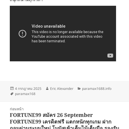
เขียน
ผู้
หมวด
4 กรกฎาคม 2025
Eric Alexander
paramax1688.info
เมื่อ
ป้าย
เขียน
หมู่
paramax168
กำกับ
แนะแนว
ก่อนหน้า
เรื่อง
FORTUNE99 สมัคร 26 September
เรื่อง
FORTUNE99 เครดิตฟรี แตกหนักทุกเกม ฝาก
ก่อน
ถอนผ่านระบบใหม่ โบนัสเข้าเต็มไม้เต็มมือ รองรับ
หน้า: