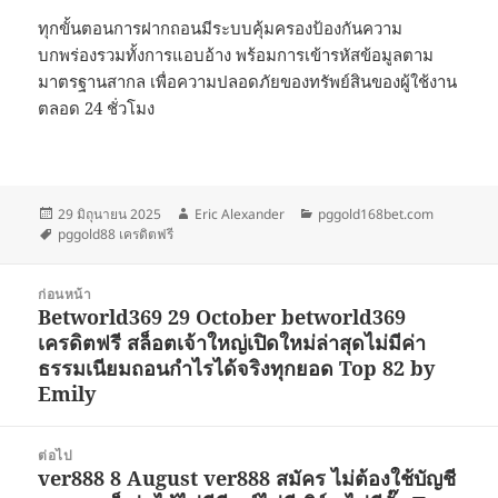
ทุกขั้นตอนการฝากถอนมีระบบคุ้มครองป้องกันความ
บกพร่องรวมทั้งการแอบอ้าง พร้อมการเข้ารหัสข้อมูลตาม
มาตรฐานสากล เพื่อความปลอดภัยของทรัพย์สินของผู้ใช้งาน
ตลอด 24 ชั่วโมง
เขียน
ผู้
หมวด
29 มิถุนายน 2025
Eric Alexander
pggold168bet.com
เมื่อ
ป้าย
เขียน
หมู่
pggold88 เครดิตฟรี
กำกับ
แนะแนว
ก่อนหน้า
เรื่อง
Betworld369 29 October betworld369
เรื่อง
เครดิตฟรี สล็อตเจ้าใหญ่เปิดใหม่ล่าสุดไม่มีค่า
ก่อน
ธรรมเนียมถอนกำไรได้จริงทุกยอด Top 82 by
หน้า:
Emily
ต่อไป
ver888 8 August ver888 สมัคร ไม่ต้องใช้บัญชี
เรื่อง