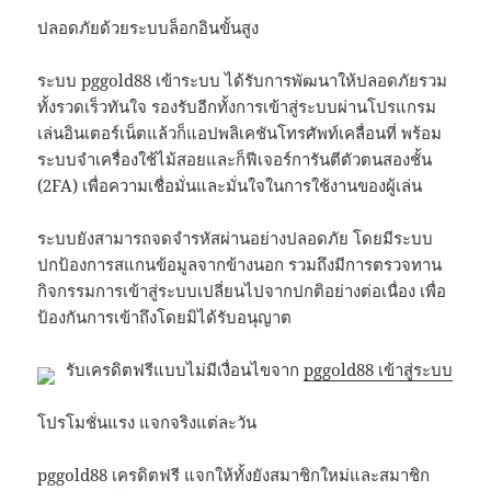
ปลอดภัยด้วยระบบล็อกอินขั้นสูง
ระบบ pggold88 เข้าระบบ ได้รับการพัฒนาให้ปลอดภัยรวม
ทั้งรวดเร็วทันใจ รองรับอีกทั้งการเข้าสู่ระบบผ่านโปรแกรม
เล่นอินเตอร์เน็ตแล้วก็แอปพลิเคชันโทรศัพท์เคลื่อนที่ พร้อม
ระบบจำเครื่องใช้ไม้สอยและก็ฟีเจอร์การันตีตัวตนสองชั้น
(2FA) เพื่อความเชื่อมั่นและมั่นใจในการใช้งานของผู้เล่น
ระบบยังสามารถจดจำรหัสผ่านอย่างปลอดภัย โดยมีระบบ
ปกป้องการสแกนข้อมูลจากข้างนอก รวมถึงมีการตรวจทาน
กิจกรรมการเข้าสู่ระบบเปลี่ยนไปจากปกติอย่างต่อเนื่อง เพื่อ
ป้องกันการเข้าถึงโดยมิได้รับอนุญาต
รับเครดิตฟรีแบบไม่มีเงื่อนไขจาก
pggold88 เข้าสู่ระบบ
โปรโมชั่นแรง แจกจริงแต่ละวัน
pggold88 เครดิตฟรี แจกให้ทั้งยังสมาชิกใหม่และสมาชิก