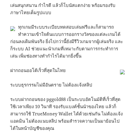
เล่นสนุกสนาน กำไรดี แล้วก็โบนัสแตกง่าย พร้อมรองรับ
ภาษาไทยเต็มรูปแบบ
ทุกเกมมีระบบระเบียบทดสอบเล่นฟรีและก็สามารถ
ทำความเข้าใจต้นแบบการออกรางวัลของแต่ละเกมได้
ก่อนลงเดิมพันจริง ยิ่งไปกว่านี้ยังมีรีวิวเกมจากผู้เล่นจริง และ
ก็ระบบ AI ช่วยแนะนำเกมที่เหมาะกับตามการกระทำการ
เล่น เพิ่มช่องทางทำกำไรได้มากยิ่งขึ้น
ฝากถอนออโต้เร็วที่สุดในไทย
ระบบธุรกรรมไม่มีอันตราย ไม่ต้องแจ้งสลิป
ระบบฝากถอนของ pggold88 เป็นระบบอัตโนมัติที่เร็วที่สุด
ใช้เวลาเพียง 10 วินาที รองรับแบงค์ชั้นนำของไทย แล้วก็
สามารถใช้ TrueMoney Wallet ได้ด้วยเช่นกัน ไม่ต้องแจ้ง
แอดมิน ไม่ต้องแนบสลิป พร้อมสำรวจความเป็นมาย้อนไป
ได้ในหน้าบัญชีของคุณ