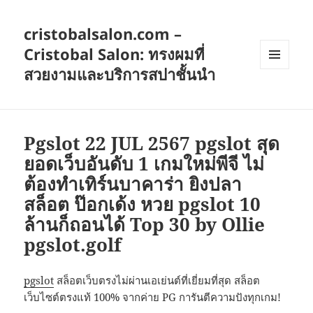
cristobalsalon.com –
Cristobal Salon: ทรงผมที่
สวยงามและบริการสปาชั้นนำ
เมนู
และวิด
เจ็ต
Pgslot 22 JUL 2567 pgslot สุด
ยอดเว็บอันดับ 1 เกมใหม่พีจี ไม่
ต้องทำเทิร์นบาคาร่า ยิงปลา
สล็อต ป๊อกเด้ง หวย pgslot 10
ล้านก็ถอนได้ Top 30 by Ollie
pgslot.golf
pgslot
สล็อตเว็บตรงไม่ผ่านเอเย่นต์ที่เยี่ยมที่สุด สล็อต
เว็บไซต์ตรงแท้ 100% จากค่าย PG การันตีความปังทุกเกม!