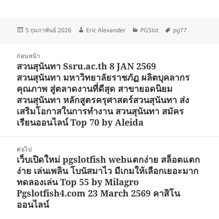
เขียน
ผู้
หมวด
ป้าย
5 กุมภาพันธ์ 2026
Eric Alexander
PGSlot
pg77
เมื่อ
เขียน
หมู่
กำกับ
แนะแนว
ก่อนหน้า
เรื่อง
สวนสุนันทา Ssru.ac.th 8 JAN 2569
เรื่อง
สวนสุนันทา มหาวิทยาลัยราชภัฏ ผลิตบุคลากร
ก่อน
คุณภาพ สู่ตลาดงานที่ดีสุด สาขายอดนิยม
หน้า:
สวนสุนันทา หลักสูตรครุศาสตร์สวนสุนันทา ส่ง
เสริมโอกาสในการทำงาน สวนสุนันทา สมัคร
เรียนออนไลน์ Top 70 by Aleida
ต่อไป
เว็บเปิดใหม่ pgslotfish webแตกง่าย สล็อตแตก
เรื่อง
ง่าย เล่นเพลิน โบนัสมาไว มีเกมให้เลือกเยอะมาก
ต่อ
ทดลองเล่น Top 55 by Milagro
ไป:
Pgslotfish4.com 23 March 2569 คาสิโน
ออนไลน์