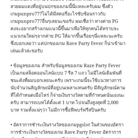
สวยผมแดงที่อยู่บนปกของเกมนี้นี่แหละครับผม ซึ่งตัว
เกมpunpro777ไม่ได้มีสตอรี่อะไรซับซ้อนราวกับ
เกมpunpro777อื่นๆเลยนะขอรับ ผมเชื่อว่า ทางค่าย PG
คงจะอยากสร้างเกมแนวนี้ขึ้นมาเพื่อให้ทุกคนได้ทราบจะ
แนวเกมใหม่ๆจากค่าย PG ให้มากขึ้นเรื่อยๆนี่แหละนะครับ
ซึ่งบอกเลยว่า แค่ปกของเกม Rave Party Fever ก็น่าเข้ามา
เล่นแล้วล่ะขอรับ
• ข้อมูลของเกม สำหรับข้อมูลของเกม Raze Party Fever
เป็นเกมสล็อตออนไลน์แบบ 7 รีล 7 แถว ไม่มีไลน์เดิมพันที่
ชนะดังที่ผมบอกเลยนะครับ เพราะเกมนี้จะใช้แนวทางการ
นับจำนวนสัญลักษณ์ที่อยู่บนเพลาแทนครับ มีสัญลักษณ์ตาม
ที่ได้กำหนดเมื่อไหร่ ก็จ่ายเงินรางวัลตามที่กำหนดนั่นเองนะ
ครับ สามารถเบทได้ตั้งแต่ 1 บาท ไปจนถึงสูงสุดที่ 2,000
บาท รวมทั้งแน่ๆว่า ไม่มีการซื้อฟีพบร์ฟรีสปินครับ
• อัตราการชำระเงินรางวัลของเกมpgslot ในส่วนของอัตรา
การชำระเงินรางวัลของเกม Rave Party Fever อัตราการ