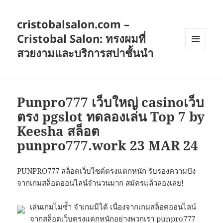
cristobalsalon.com –
Cristobal Salon: ทรงผมที่
สวยงามและบริการสปาชั้นนำ
เมนู
และวิด
เจ็ต
Punpro777 เว็บใหญ่ casinoเว็บ
ตรง pgslot ทดลองเล่น Top 7 by
Keesha สล็อต
punpro777.work 23 MAR 24
PUNPRO777 สล็อตเว็บไซต์ตรงแตกหนัก รับรองความปัง
จากเกมสล็อตออนไลน์จำนวนมาก สมัครแล้วลองเลย!
เล่นเกมไม่ซ้ำ จำเกมมิได้ เนื่องจากเกมสล็อตออนไลน์
จากสล็อตเว็บตรงแตกหนักอย่างพวกเรา punpro777