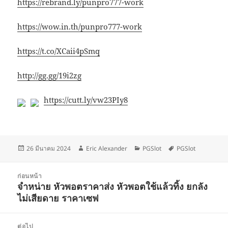
https://rebrand.ly/punpro777-work
https://wow.in.th/punpro777-work
https://t.co/XCaii4pSmq
http://gg.gg/19i2zg
https://cutt.ly/vw23PIy8
เขียน
ผู้
หมวด
ป้าย
26 มีนาคม 2024
Eric Alexander
PGSlot
PGSlot
เมื่อ
เขียน
หมู่
กำกับ
แนะแนว
ก่อนหน้า
เรื่อง
จำหน่าย หัวพอตราคาส่ง หัวพอตใช้แล้วทิ้ง ยกลัง
เรื่อง
ไม่เสียดาย ราคาเซฟ
ก่อน
หน้า:
ต่อไป