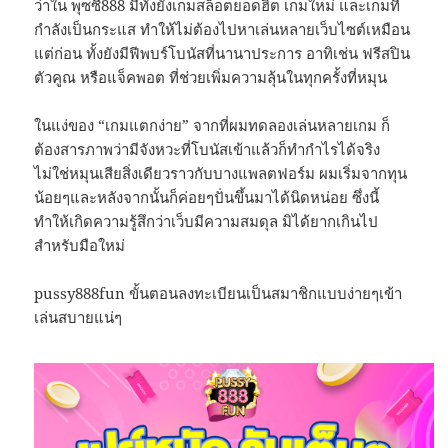
ว่าใน พุซซี่888 มีทั้งยังเกมสล็อตยอดฮิต เกมใหม่ และเกมที่
กำลังเป็นกระแส ทำให้ไม่ต้องไปหาเล่นหลายเว็บไซต์เหมือน
แต่ก่อน ทั้งยังมีฟีพบร์โบนัสที่นานาประการ อาทิเช่น ฟรีสปิน
ตัวคูณ หรือแจ็คพอต ที่ช่วยเพิ่มความลุ้นในทุกครั้งที่หมุน
ในแง่ของ “เกมแตกง่าย” จากที่ผมทดลองเล่นหลายเกม ก็
ต้องสารภาพว่ามีจังหวะที่โบนัสเข้าแล้วก็ทำกำไรได้จริง
ไม่ใช่หมุนเสียสิ่งเดียวราวกับบางแพลตฟอร์ม ผมเริ่มจากทุน
น้อยๆและหลังจากนั้นก็ค่อยๆปั่นขึ้นมาได้นิดหน่อย ซึ่งนี้
ทำให้เกิดความรู้สึกว่าเว็บมีความสมดุล มิได้ยากเกินไป
สำหรับมือใหม่
pussy888fun ขั้นตอนลงทะเบียนเป็นสมาชิกแบบง่ายๆเข้า
เล่นสบายแน่ๆ