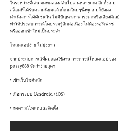
ในระหว่างที่เล่น ผมทดลองสลับไปเล่นหลายเกม อีกทั้งเกม
สล็อตที่ได้รับความนิยมแล้วก็เกมใหม่ๆซึ่งทุกเกมก็ยังคง
ดำเนินการได้ดีเช่นกัน ไม่มีปัญหาภาพกระตุกหรือเสียงดีเลย์
ทำให้ประสบการณ์โดยรวมรู้สึกต่อเนื่อง ไม่ต้องรอรีเฟรช
หรือออกเข้าใหม่เป็นประจำ
โหลดแอปง่าย ไม่ยุ่งยาก
จากประสบการณ์ที่ผมลองใช้งาน การดาวน์โหลดแอปของ
pussy888 จัดว่าง่ายสุดๆ
• เข้าเว็บไซต์หลัก
• เลือกระบบ (Android / iOS)
• กดดาวน์โหลดและจัดตั้ง