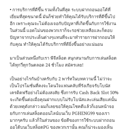
• การบริการที่ดีขึ้น รวมทั้งในที่สุด ระบบฝากถอนออโต้ที่
เยี่ยมที่สุดขนาดนี้ มันก็ช่วยทำให้คุณได้รับบริการที่ดีขึ้นไป
อีก เพราะคุณจะไม่ต้องเจอกับปัญหาที่เกิดขึ้นกับการใช้งาน
ในส่วนนี้ แอดไม่นของพวกเราก็จะรอช่วยเหลือและก็ตอบ
ปัญหาจากประเด็นต่างๆแทนที่จะมาทำรายการฝากถอนให้
กับคุณ ทำให้คุณได้รับบริการที่ดียิ่งขึ้นอย่างแน่นอน
มาเป็นส่วนหนึ่งกับเรา พีจีสล็อต สนุกสนานกับการเล่นสล็อต
ได้ทุกวี่ทุกวันตลอด 24 ชั่วโมง สมัครเลย!
เป็นอย่างไรกันบ้างครับกับ 2 พาร์ทในบทความนี้ ไม่ว่าจะ
เป็นโปรโมชั่นที่คงจะโดนใจแฟนคลับที่รังเกียจรับโบนัส
เครดิตฟรีอย่างไม่ต้องสงสัย ซึ่งการรับ Cash Back Slot 50%
จะเกิดขึ้นต่อเมื่อคุณฝากแบบไม่รับโบนัสและเล่นเสียแค่นั้น
ด้วยเหตุดังกล่าว ผมก็เลยขอให้คุณโชคดีแล้วก็เอนหน้าจอ
ยกับการเล่นสล็อตออนไลน์บนเว็บ PGHENG99 ของเรา
มากๆครับ แล้วก็ในส่วนของ ข้อดีของการใช้ระบบฝากถอน
ออโต้บนเว็บสล็อตPG ของพวกเรานั้น คุณก็น่าจะมองเห็น