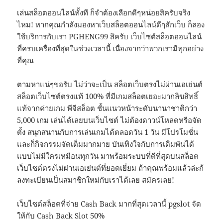
เล่นสล็อตออนไลน์ทั้งที ก็จำต้องเลือกดีๆหน่อยสิครับจริง
ไหม! หากคุณกำลังมองหาเว็บสล็อตออนไลน์ดีๆสักเว็บ ก็ลอง
ใช้บริการกับเรา PGHENG99 สิครับ เว็บไซต์สล็อตออนไลน์
ที่ครบเครื่องที่สุดในช่วงเวลานี้ เนื่องจากว่าพวกเรามีทุกอย่าง
ที่คุณ
ตามหาแน่ๆขอรับ ไม่ว่าจะเป็น สล็อตเว็บตรงไม่ผ่านเอเย่นต์
สล็อตเว็บไซต์ตรงแท้ 100% ที่มีเกมสล็อตเยอะมากลิขสิทธิ์
แท้จากค่ายเกม พีจีสล็อต ชั้นแนวหน้าระดับนานาชาติกว่า
5,000 เกม เล่นได้เลยบนเว็บไซต์ ไม่ต้องดาวน์โหลดหรือจัด
ตั้ง สนุกสนานกับการเล่นเกมได้ตลอดวัน 1 วัน มีโปรโมชั่น
และก็กิจกรรมจัดเต็มมากมาย บันเทิงใจกับการเดิมพันได้
แบบไม่มีใครเหมือนทุกวัน มาพร้อมระบบที่ดีที่สุดบนสล็อต
เว็บไซต์ตรงไม่ผ่านเอเย่นต์ที่ยอดเยี่ยม ถ้าคุณพร้อมแล้วล่ะก้
ลงทะเบียนเป็นสมาชิกใหม่กับเราได้เลย สมัครเลย!
เว็บไซต์สล็อตที่จ่าย Cash Back มากที่สุดเวลานี้ pgslot จัด
ให้กับ Cash Back Slot 50%