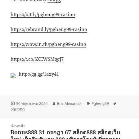
https://bit.ly/pgheng99-casino
https://rebrand.ly/pgheng99-casino
https://wow.in.th/pgheng99-casino
https://t.co/SXEWSMggJ7
http://gg.gg/1axy41
เขียน
ผู้
หมวด
ป้าย
30 พฤษภาคม 2024
Eric Alexander
Pgheng99
เมื่อ
เขียน
หมู่
กำกับ
pgslot99
แนะแนว
ก่อนหน้า
เรื่อง
Bonus888 31 กรกฎา 67 สล็อต888 สล็อตเว็บ
เรื่อง