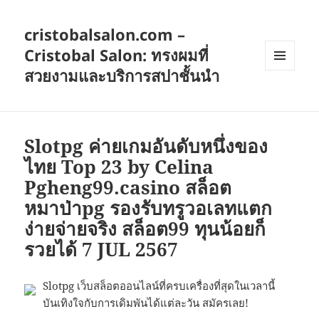
cristobalsalon.com –
Cristobal Salon: ทรงผมที่
สวยงามและบริการสปาชั้นนำ
เมนู
และวิด
เจ็ต
Slotpg ค่ายเกมอันดับหนึ่งของ
ไทย Top 23 by Celina
Pgheng99.casino สล็อต
หมาป่าpg รองรับทรูวอเลทแตก
ง่ายจ่ายจริง สล็อต99 ทุนน้อยก็
รวยได้ 7 JUL 2567
Slotpg เว็บสล็อตออนไลน์ที่ครบเครื่องที่สุดในเวลานี้
บันเทิงใจกับการเดิมพันได้แต่ละวัน สมัครเลย!