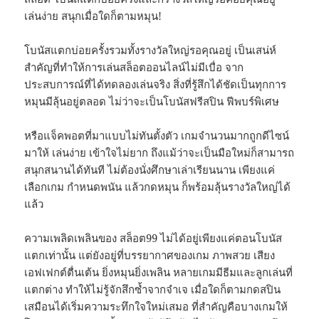
เล่นง่าย สนุกเมื่อใดก็ตามหมุน!
โบนัสแตกบ่อยครั้งรวมทั้งรางวัลใหญ่รอคุณอยู่ เป็นเสน่ห์
สำคัญที่ทำให้การเล่นสล็อตออนไลน์ไม่มีเบื่อ จาก
ประสบการณ์ที่ได้ทดลองเล่นจริง สิ่งที่รู้สึกได้ชัดเป็นทุกการ
หมุนมีลุ้นอยู่ตลอด ไม่ว่าจะเป็นโบนัสฟรีสปิน ฟีพบร์พิเศษ
หรือแจ็คพอตที่มาแบบไม่ทันตั้งตัว เกมจำนวนมากถูกดีไซน์
มาให้ เล่นง่าย เข้าใจไม่ยาก ถึงแม้ว่าจะเป็นมือใหม่ก็สามารถ
สนุกสนานได้ทันที ไม่ต้องนั่งศึกษาเล่าเรียนนาน เพียงแค่
เลือกเกม กำหนดพนัน แล้วกดหมุน ก็พร้อมลุ้นรางวัลใหญ่ได้
แล้ว
ความเพลิดเพลินของ สล็อต99 ไม่ได้อยู่เพียงแค่ตอนโบนัส
แตกเท่านั้น แต่ยังอยู่ที่บรรยากาศของเกม ภาพสวย เสียง
เอฟเฟกต์ตื่นเต้น ยิ่งหมุนยิ่งเพลิน หลายเกมมีธีมและลูกเล่นที่
แตกต่าง ทำให้ไม่รู้จักสึกซ้ำจากจำเจ เมื่อใดก็ตามกดสปิน
เสมือนได้เริ่มความระทึกใจใหม่เสมอ ที่สำคัญคือบางเกมให้