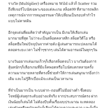
รางวัล (Multiplier) เครื่องหมาย Wild แล้วก็ Scatter รวม
ถึงฟีเจอร์โบนัสเฉพาะของแต่ละเกม สล็อต99 ที่สามารถพลิก
เหตุการณ์จากการหมุนธรรมดาให้เปลี่ยนเป็นรอบทำกำไร
แบบไม่คาดฝัน
อีกจุดเด่นที่ผมคิดว่าสำคัญมากเป็น มีเกมให้เลือกเล่น
มากมายที่สุด ไม่ว่าจะเป็นสล็อตคลาสสิก สล็อตวิดีโอ หรือ
สล็อตธีมใหม่ปัจจุบันจากค่ายดัง ผู้เล่นสามารถแปลงเกมได้
ตลอดระยะเวลา ไม่ซ้ำๆซากๆ เล่นได้ตามอารมณ์ในทุกๆวัน
บางวันอยากเล่นเกมเร็วๆก็เลือกสล็อตจบไว บางวันต้องการ
ลุ้นหนักๆก็เลือกเกมที่มีแจ็คพอตหรือโบนัสแตกหลายครั้ง
ความมากมายหลายที่ตรงนี้ช่วยทำให้การเล่นสนุกมากยิ่งกว่า
เดิม และไม่รู้สึกเบื่อแม้จะเล่นเป็นเวลานาน
ที่จำเป็นมากเป็น ระบบฝาก–ถอนที่ไม่มีอย่างต่ำ ซึ่งตอบ
โจทย์ผู้เล่นทุกระดับอย่างแท้จริง จากประสบการณ์ตรง ฝาก
เงินน้อยก็เล่นได้ ไม่ต้องบีบคั้นเรื่องงบประมาณ จะทดลอง
เล่นขำๆหรือขมักเขม้นก็เลือกได้ตามความสะดวก และก็เมื่อ