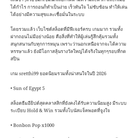
ได้กำไร การถอนก็ทำเป็นง่าย เร็วทันใจ ไม่ซับซ้อน ทำให้เล่น
ได้อย่างมีความสุขและเชื่อมั่นในระบบ
โดยรวมแล้ว เว็บไซต์สล็อตที่มีฟีเจอร์ครบ เกมมาก รวมทั้ง
ฝากถอนไม่มีอย่างน้อย คือสิ่งที่ทำให้ผู้เล่นรู้สึกคุ้มรวมทั้ง
สนุกสนานกับทุกการหมุน เพราะว่านอกเหนือจากจะได้ความ
หรรษาแล้ว ยังมีโอกาสลุ้นรางวัลใหญ่ได้จริงในทุกๆรอบที่กด
สปิน
เกม sretthi99 ยอดนิยมรวมทั้งน่าสนใจในปี 2026
• Sun of Egypt 5
สล็อตธีมอียิปต์สุดคลาสสิกที่ยังคงได้รับความนิยมสูง มีระบบ
ระเบียบ Hold & Win รวมทั้งโบนัสแจ็คพอตที่จูงใจ
• Bonbon Pop x1000