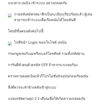
แนวทาง stella เข้าระบบ อย่างปลอดภัย
ภายหลังสมัครสมาชิกเป็นระเบียบเรียบร้อยแล้ว ผู้เล่น
สามารถเข้าระบบเพื่อเริ่มพนันได้โดยทันที
โดยมีขั้นตอนดังต่อไปนี้:
ไปที่หน้า Login ของเว็บไซต์ stella
กรอกยูสเซอร์เนมหรือเบอร์โทรศัพท์ รวมทั้งรหัสผ่าน
การันตีตัวตนด้วยรหัส OTP ถ้าหากระบบขอร้อง
ตรวจทานยอดเงินแล้วก็โปรโมชั่นปัจจุบันก่อนเริ่มพนัน
สิ่งที่ควรจะทำข้างหลังเข้าสู่ระบบ
แปลงรหัสผ่านทุก 2-3 เดือนเพื่อให้เกิดความปลอดภัย