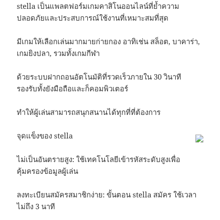
stella เป็นแพลตฟอร์มเกมคาสิโนออนไลน์ที่ย้ำความ
ปลอดภัยและประสบการณ์ใช้งานที่เหมาะสมที่สุด
มีเกมให้เลือกเล่นมากมายก่ายกอง อาทิเช่น สล็อต, บาคาร่า,
เกมยิงปลา, รวมทั้งเกมกีฬา
ด้วยระบบฝากถอนอัตโนมัติที่รวดเร็วภายใน 30 วินาที
รองรับทั้งยังมือถือและก็คอมพิวเตอร์
ทำให้ผู้เล่นสามารถสนุกสนานได้ทุกที่ที่ต้องการ
จุดแข็งของ stella
ไม่เป็นอันตรายสูง: ใช้เทคโนโลยีเข้ารหัสระดับสูงเพื่อ
คุ้มครองข้อมูลผู้เล่น
ลงทะเบียนสมัครสมาชิกง่าย: ขั้นตอน stella สมัคร ใช้เวลา
ไม่ถึง 3 นาที