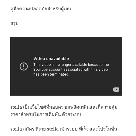
คู่มือความปลอดภัยสำหรับผู้เล่น
สรุป
stella เป็นเว็บไซต์ที่มอบความเพลิดเพลินและก็ความคุ้ม
ราคาสำหรับในการเดิมพัน ด้วยระบบ
stella สมัคร ที่ง่าย stella เข้าระบบ ที่เร็ว และโปรโมชั่น