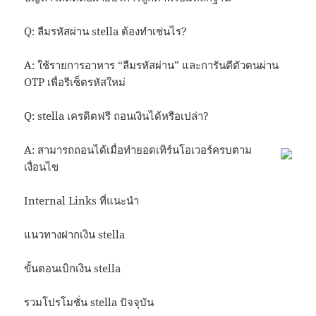
Q: ลืมรหัสผ่าน stella ต้องทำเช่นไร?
A: ใช้รายการอาหาร “ลืมรหัสผ่าน” และการันตีตัวตนผ่าน
OTP เพื่อรีเซ็ตรหัสใหม่
Q: stella เครดิตฟรี ถอนเงินได้หรือเปล่า?
A: สามารถถอนได้เมื่อทำยอดเทิร์นโอเวอร์ครบตาม
เงื่อนไข
Internal Links ที่แนะนำ
แนวทางฝากเงิน stella
ขั้นตอนเบิกเงิน stella
รวมโปรโมชั่น stella ปัจจุบัน