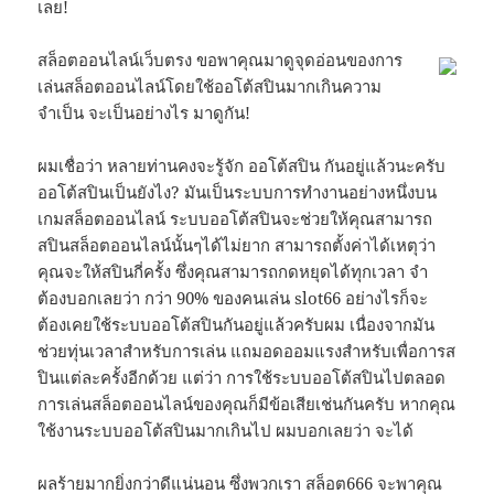
เลย!
สล็อตออนไลน์เว็บตรง ขอพาคุณมาดูจุดอ่อนของการ
เล่นสล็อตออนไลน์โดยใช้ออโต้สปินมากเกินความ
จำเป็น จะเป็นอย่างไร มาดูกัน!
ผมเชื่อว่า หลายท่านคงจะรู้จัก ออโต้สปิน กันอยู่แล้วนะครับ
ออโต้สปินเป็นยังไง? มันเป็นระบบการทำงานอย่างหนึ่งบน
เกมสล็อตออนไลน์ ระบบออโต้สปินจะช่วยให้คุณสามารถ
สปินสล็อตออนไลน์นั้นๆได้ไม่ยาก สามารถตั้งค่าได้เหตุว่า
คุณจะให้สปินกี่ครั้ง ซึ่งคุณสามารถกดหยุดได้ทุกเวลา จำ
ต้องบอกเลยว่า กว่า 90% ของคนเล่น slot66 อย่างไรก็จะ
ต้องเคยใช้ระบบออโต้สปินกันอยู่แล้วครับผม เนื่องจากมัน
ช่วยทุ่นเวลาสำหรับการเล่น แถมอดออมแรงสำหรับเพื่อการส
ปินแต่ละครั้งอีกด้วย แต่ว่า การใช้ระบบออโต้สปินไปตลอด
การเล่นสล็อตออนไลน์ของคุณก็มีข้อเสียเช่นกันครับ หากคุณ
ใช้งานระบบออโต้สปินมากเกินไป ผมบอกเลยว่า จะได้
ผลร้ายมากยิ่งกว่าดีแน่นอน ซึ่งพวกเรา สล็อต666 จะพาคุณ