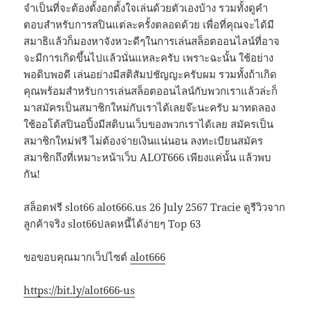
จำเป็นที่จะต้องตั้งอกตั้งใจเล่นด้วยตัวเองบ้าง รวมทั้งดูคำ
ตอบสำหรับการสปินแต่ละครั้งตลอดด้วย เพื่อที่คุณจะได้มี
สมาธิแล้วก็มองหาจังหวะดีๆในการเล่นสล็อตออนไลน์ที่อาจ
จะมีการเกิดขึ้นไปแล้วนั่นแหละครับ เพราะฉะนั้น ใช้อย่าง
พอดิบพอดี เล่นอย่างมีสติสัมปชัญญะครับผม รวมทั้งถ้าเกิด
คุณพร้อมสำหรับการเล่นสล็อตออนไลน์กับพวกเราแล้วล่ะก็
มาสมัครเป็นสมาชิกใหม่กับเราได้เลยจ๊ะนะครับ มาทดลอง
ใช้ออโต้สปินอปิ้งมีสติบนเว็บของพวกเราได้เลย สมัครเป็น
สมาชิกใหม่ฟรี ไม่ต้องจ่ายเงินแน่นอน ลงทะเบียนสมัคร
สมาชิกถึงที่เหมาะหน้าเว็บ ALOT666 เพียงแค่นั้น แล้วพบ
กัน!
สล็อตฟรี slot66 alot666.us 26 July 2567 Tracie ดูรีวิวจาก
ลูกค้าจริง slot66ปลดหนี้ได้ง่ายๆ Top 63
ขอขอบคุณมากเว็ปไซต์
alot666
https://bit.ly/alot666-us