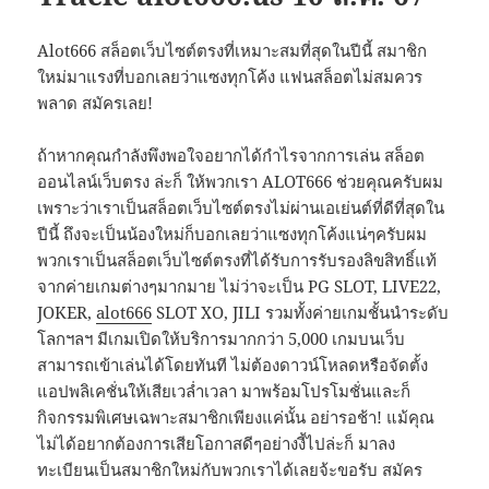
Alot666 สล็อตเว็บไซต์ตรงที่เหมาะสมที่สุดในปีนี้ สมาชิก
ใหม่มาแรงที่บอกเลยว่าแซงทุกโค้ง แฟนสล็อตไม่สมควร
พลาด สมัครเลย!
ถ้าหากคุณกำลังพึงพอใจอยากได้กำไรจากการเล่น สล็อต
ออนไลน์เว็บตรง ล่ะก็ ให้พวกเรา ALOT666 ช่วยคุณครับผม
เพราะว่าเราเป็นสล็อตเว็บไซต์ตรงไม่ผ่านเอเย่นต์ที่ดีที่สุดใน
ปีนี้ ถึงจะเป็นน้องใหม่ก็บอกเลยว่าแซงทุกโค้งแน่ๆครับผม
พวกเราเป็นสล็อตเว็บไซต์ตรงที่ได้รับการรับรองลิขสิทธิ์แท้
จากค่ายเกมต่างๆมากมาย ไม่ว่าจะเป็น PG SLOT, LIVE22,
JOKER,
alot666
SLOT XO, JILI รวมทั้งค่ายเกมชั้นนำระดับ
โลกฯลฯ มีเกมเปิดให้บริการมากกว่า 5,000 เกมบนเว็บ
สามารถเข้าเล่นได้โดยทันที ไม่ต้องดาวน์โหลดหรือจัดตั้ง
แอปพลิเคชั่นให้เสียเวล่ำเวลา มาพร้อมโปรโมชั่นและก็
กิจกรรมพิเศษเฉพาะสมาชิกเพียงแค่นั้น อย่ารอช้า! แม้คุณ
ไม่ได้อยากต้องการเสียโอกาสดีๆอย่างงี้ไปล่ะก็ มาลง
ทะเบียนเป็นสมาชิกใหม่กับพวกเราได้เลยจ้ะขอรับ สมัคร