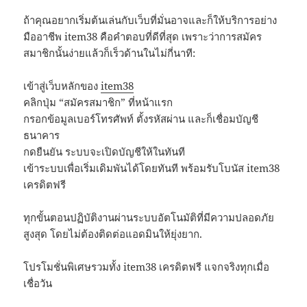
ถ้าคุณอยากเริ่มต้นเล่นกับเว็บที่มั่นอาจและก็ให้บริการอย่าง
มืออาชีพ item38 คือคำตอบที่ดีที่สุด เพราะว่าการสมัคร
สมาชิกนั้นง่ายแล้วก็เร็วด้านในไม่กี่นาที:
เข้าสู่เว็บหลักของ
item38
คลิกปุ่ม “สมัครสมาชิก” ที่หน้าแรก
กรอกข้อมูลเบอร์โทรศัพท์ ตั้งรหัสผ่าน และก็เชื่อมบัญชี
ธนาคาร
กดยืนยัน ระบบจะเปิดบัญชีให้ในทันที
เข้าระบบเพื่อเริ่มเดิมพันได้โดยทันที พร้อมรับโบนัส item38
เครดิตฟรี
ทุกขั้นตอนปฏิบัติงานผ่านระบบอัตโนมัติที่มีความปลอดภัย
สูงสุด โดยไม่ต้องติดต่อแอดมินให้ยุ่งยาก.
โปรโมชั่นพิเศษรวมทั้ง item38 เครดิตฟรี แจกจริงทุกเมื่อ
เชื่อวัน