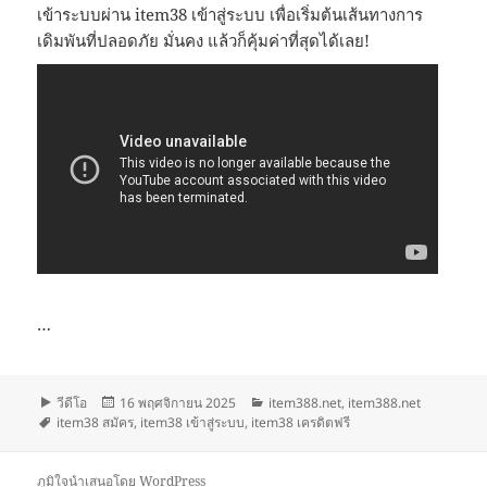
เข้าระบบผ่าน item38 เข้าสู่ระบบ เพื่อเริ่มต้นเส้นทางการ
เดิมพันที่ปลอดภัย มั่นคง แล้วก็คุ้มค่าที่สุดได้เลย!
…
รูป
เขียน
หมวด
วีดีโอ
16 พฤศจิกายน 2025
item388.net
,
item388.net
แบบ
ป้าย
เมื่อ
หมู่
item38 สมัคร
,
item38 เข้าสู่ระบบ
,
item38 เครดิตฟรี
เรื่อง
กำกับ
ภูมิใจนำเสนอโดย WordPress