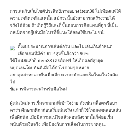
การเล่นกับเว็บไซต์ประสิทธิภาพอย่าง item38 ไม่เพียงแต่ให้
ความเพลิดเพลินแค่นั้น แม้กระนั้นยังสามารถสร้างรายได้
จริงได้ด้วย ถ้าเกิดรู้วิธีและก็ขั้นตอนการคิดแผนที่ถูก นี่เป็น
กลเม็ดจากผู้เล่นมือโปรที่ชี้แนะให้ลองใช้ประโยชน์:
ตั้งงบประมาณการเล่นต่อวัน และไม่เล่นเกินกำหนด
เลือกเกมที่มีค่า RTP สูงขึ้นยิ่งกว่า 96%
ใช้โบนัสแล้วก็ item38 เครดิตฟรี ให้เกิดผลดีสูงสุด
หยุดเล่นโดยทันทีเมื่อได้กำไรตามจุดหมาย
อย่าอุตสาหะเอาคืนเมื่อเสีย ควรจะพักและเริ่มใหม่ในวันถัด
ไป
ข้อควรพิจารณาสำหรับมือใหม่
ผู้เล่นใหม่ควรเริ่มจากเกมที่เข้าใจง่าย ดังเช่น สล็อตหรือบา
คาร่า ศึกษากติกาก่อนเริ่มเล่นจริง แล้วก็ใช้โหมดทดสอบเล่น
เพื่อฝึกหัด เมื่อมีความแน่ใจแล้วพอหลังจากนั้นก็ค่อยเริ่ม
พนันด้วยเงินจริง เพื่อป้องกันการเสี่ยงในการขาดทุน.