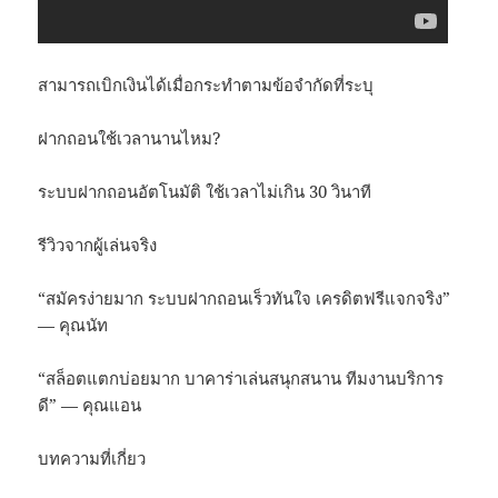
สามารถเบิกเงินได้เมื่อกระทำตามข้อจำกัดที่ระบุ
ฝากถอนใช้เวลานานไหม?
ระบบฝากถอนอัตโนมัติ ใช้เวลาไม่เกิน 30 วินาที
รีวิวจากผู้เล่นจริง
“สมัครง่ายมาก ระบบฝากถอนเร็วทันใจ เครดิตฟรีแจกจริง”
— คุณนัท
“สล็อตแตกบ่อยมาก บาคาร่าเล่นสนุกสนาน ทีมงานบริการ
ดี” — คุณแอน
บทความที่เกี่ยว