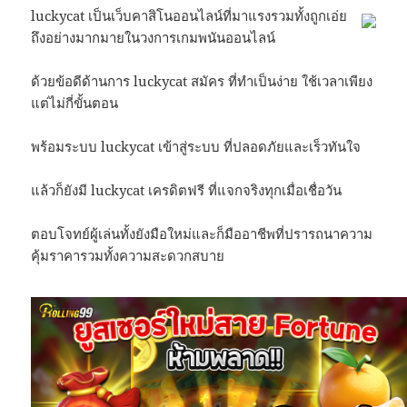
luckycat เป็นเว็บคาสิโนออนไลน์ที่มาแรงรวมทั้งถูกเอ่ย
ถึงอย่างมากมายในวงการเกมพนันออนไลน์
ด้วยข้อดีด้านการ luckycat สมัคร ที่ทำเป็นง่าย ใช้เวลาเพียง
แต่ไม่กี่ขั้นตอน
พร้อมระบบ luckycat เข้าสู่ระบบ ที่ปลอดภัยและเร็วทันใจ
แล้วก็ยังมี luckycat เครดิตฟรี ที่แจกจริงทุกเมื่อเชื่อวัน
ตอบโจทย์ผู้เล่นทั้งยังมือใหม่และก็มืออาชีพที่ปรารถนาความ
คุ้มราคารวมทั้งความสะดวกสบาย