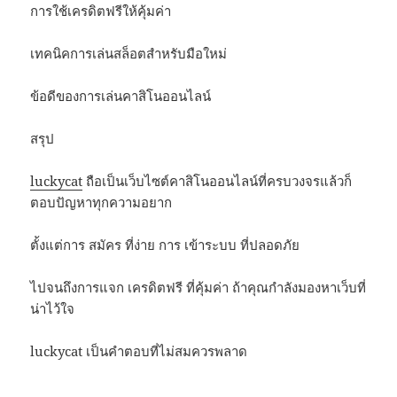
การใช้เครดิตฟรีให้คุ้มค่า
เทคนิคการเล่นสล็อตสำหรับมือใหม่
ข้อดีของการเล่นคาสิโนออนไลน์
สรุป
luckycat
ถือเป็นเว็บไซต์คาสิโนออนไลน์ที่ครบวงจรแล้วก็
ตอบปัญหาทุกความอยาก
ตั้งแต่การ สมัคร ที่ง่าย การ เข้าระบบ ที่ปลอดภัย
ไปจนถึงการแจก เครดิตฟรี ที่คุ้มค่า ถ้าคุณกำลังมองหาเว็บที่
น่าไว้ใจ
luckycat เป็นคำตอบที่ไม่สมควรพลาด
…