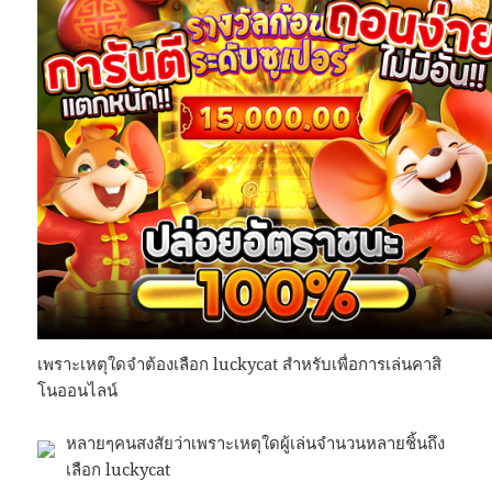
เพราะเหตุใดจำต้องเลือก luckycat สำหรับเพื่อการเล่นคาสิ
โนออนไลน์
หลายๆคนสงสัยว่าเพราะเหตุใดผู้เล่นจำนวนหลายชิ้นถึง
เลือก luckycat