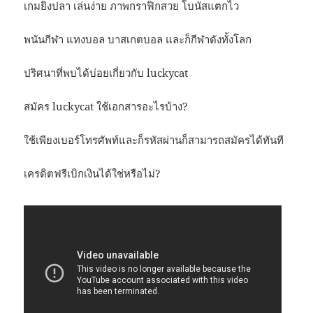
เกมยิงปลา เล่นง่าย ภาพกราฟิกสวย โบนัสแตกไว
พนันกีฬา แทงบอล บาสเกตบอล และก็กีฬาดังทั้งโลก
ปริศนาที่พบได้บ่อยเกี่ยวกับ luckycat
สมัคร luckycat ใช้เอกสารอะไรบ้าง?
ใช้เพียงเบอร์โทรศัพท์และก็รหัสผ่านก็สามารถสมัครได้ทันที
เครดิตฟรีเบิกเงินได้ใช่หรือไม่?