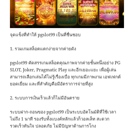
จุดแข็งที่ทำให้ pgslot99 เป็นที่ชื่นชอบ
1. รวมเกมสล็อตแตกง่ายจากค่ายดัง
pgslot99 คัดสรรเกมสล็อตคุณภาพจากค่ายชั้นหนึ่งอย่าง PG
SLOT, Joker, Pragmatic Play และอีกเยอะแยะ เพื่อผู้เล่น
สามารถเลือกเล่นได้ไม่รู้เรื่องเบื่อ ทุกเกมมีภาพงาม เอฟเฟกต์
ยอดเยี่ยม และที่สำคัญคือมีอัตราการจ่ายที่สูง
2. ระบบการเงินเร็วแล้วก็ไม่มีอันตราย
ระบบฝาก-ถอนของ pgslot99 เป็นระบบอัตโนมัติที่ใช้เวลา
ไม่ถึง 1 นาที รองรับทั้งแบงค์หลักแล้วก็วอลเล็ท สะดวก
รวดเร็วทันใจ ปลอดภัย ไม่มีปัญหาด้านการโกง