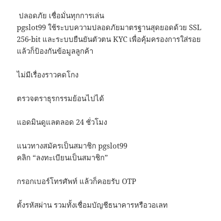
️ ปลอดภัย เชื่อมั่นทุกการเล่น
pgslot99 ใช้ระบบความปลอดภัยมาตรฐานสุดยอดด้วย SSL
256-bit และระบบยืนยันตัวตน KYC เพื่อคุ้มครองการใส่รอย
แล้วก็ป้องกันข้อมูลลูกค้า
ไม่มีเรื่องราวคดโกง
ตรวจตราธุรกรรมย้อนไปได้
แอดมินดูแลตลอด 24 ชั่วโมง
แนวทางสมัครเป็นสมาชิก pgslot99
คลิก “ลงทะเบียนเป็นสมาชิก”
กรอกเบอร์โทรศัพท์ แล้วก็คอยรับ OTP
ตั้งรหัสผ่าน รวมทั้งเชื่อมบัญชีธนาคารหรือวอเลท