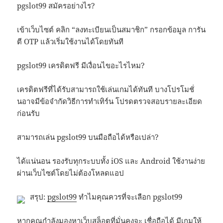
pgslot99 สมัครอย่างไร?
เข้าเว็บไซต์ คลิก “ลงทะเบียนเป็นสมาชิก” กรอกข้อมูล การัน
ตี OTP แล้วเริ่มใช้งานได้โดยทันที
pgslot99 เครดิตฟรี มีเงื่อนไขอะไรไหม?
เครดิตฟรีที่ได้รับสามารถใช้เล่นเกมได้ทันที บางโปรโมชั่
นอาจมีข้อจำกัดวิธีการทำเทิร์น โปรดตรวจสอบรายละเอียด
ก่อนรับ
สามารถเล่น pgslot99 บนมือถือได้หรือเปล่า?
ได้แน่นอน รองรับทุกระบบทั้ง iOS และ Android ใช้งานง่าย
ผ่านเว็บไซต์โดยไม่ต้องโหลดแอป
สรุป:
pgslot99
ทำไมคุณควรที่จะเลือก pgslot99
หากคุณกำลังมองหาเว็บสล็อตที่มั่นคงจะ เชื่อถือได้ มีเกมให้