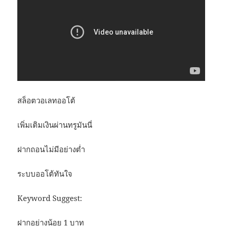
สล็อตวอเลทออโต้
เพิ่มเติมเงินผ่านทรูมันนี่
ฝากถอนไม่มีอย่างต่ำ
ระบบออโต้ทันใจ
Keyword Suggest:
ฝากอย่างน้อย 1 บาท