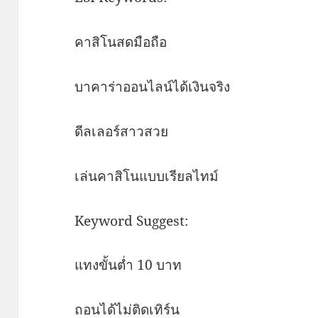
คาสิโนสดมือถือ
บาคาร่าออนไลน์ได้เงินจริง
ดีลเลอร์สาวสวย
เล่นคาสิโนแบบเรียลไทม์
Keyword Suggest:
แทงขั้นต่ำ 10 บาท
ถอนได้ไม่ติดเทิร์น