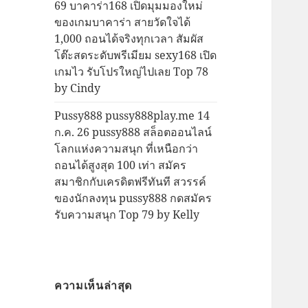
69 บาคาร่า168 เปิดมุมมองใหม่
ของเกมบาคาร่า สายวัดใจได้
1,000 ถอนได้จริงทุกเวลา สัมผัส
โต๊ะสดระดับพรีเมียม sexy168 เปิด
เกมไว รับโปรใหญ่ไปเลย Top 78
by Cindy
Pussy888 pussy888play.me 14
ก.ค. 26 pussy888 สล็อตออนไลน์
โลกแห่งความสนุก ที่เหนือกว่า
ถอนได้สูงสุด 100 เท่า สมัคร
สมาชิกกับเครดิตฟรีทันที สวรรค์
ของนักลงทุน pussy888 กดสมัคร
รับความสนุก Top 79 by Kelly
ความเห็นล่าสุด