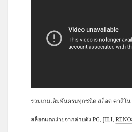
รวมเกมเดิมพันครบทุกชนิด สล็อต คาสิโน
สล็อตแตกง่ายจากค่ายดัง PG, JILI,
RENO8