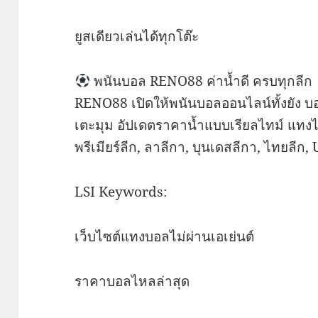
ยูสเดียวเล่นได้ทุกโต๊ะ
พนันบอล RENO88 ค่าน้ำดี ครบทุกลีก
RENO88 เปิดให้พนันบอลออนไลน์ทั้งยัง บอล
เตะมุม อัปเดตราคาน้ำแบบเรียลไทม์ แทงได
พรีเมียร์ลีก, ลาลีกา, บุนเดสลีกา, ไทยลีก,
LSI Keywords:
เว็บไซต์แทงบอลไม่ผ่านเอเย่นต์
ราคาบอลไหลล่าสุด