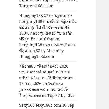
มีลุ้นก่อนใคร Top 38 by Harriett
Tangtem168e.com
Hengjing168 27 กรกฎาคม 69
hengjing168 เกมสล็อต ที่ผู้เล่นชื่น
ชอบ ที่สุด โปรโมชั่นเครดิตฟรี
100% กล่องสุ่มเฮงเฮง รับเครดิต
ฟรี ยูสเดียว เล่นได้ทุกเกม
hengjing168 แจก เครดิตฟรี เยอะ
ที่สุด Top 62 by Mckinley
Hengjing168d.com
สล็อต888 สล็อตเว็บตรง 2026
ประสบการณ์เล่นยุคใหม่ ระบบ
เสถียร พร้อมเกมให้เลือกมากมาย
15 ก.ค. 2026 เวปไซต์ ตรง
Jin888.asia พนันออนไลน์ เว็บ
ใหญ่ ทดลองเล่น Top 87 by Elva
Sexy168 sexy168c.com 10 Sep