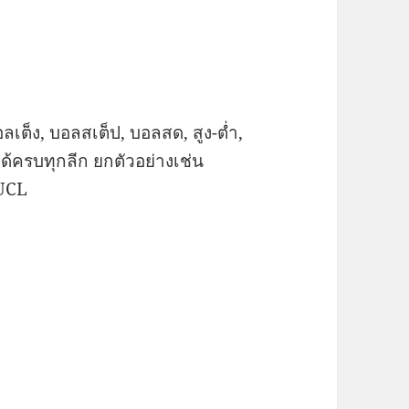
เต็ง, บอลสเต็ป, บอลสด, สูง-ต่ำ,
้ครบทุกลีก ยกตัวอย่างเช่น
 UCL