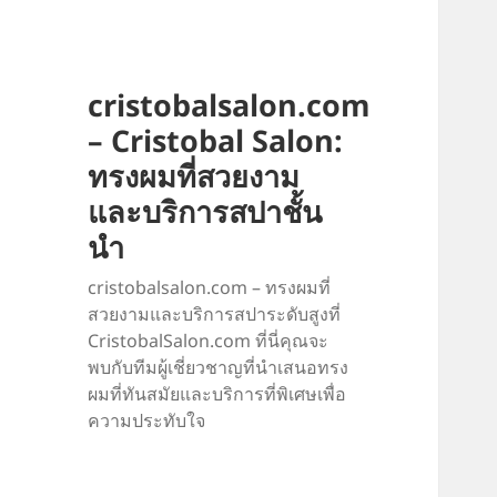
cristobalsalon.com
– Cristobal Salon:
ทรงผมที่สวยงาม
และบริการสปาชั้น
นำ
cristobalsalon.com – ทรงผมที่
สวยงามและบริการสปาระดับสูงที่
CristobalSalon.com ที่นี่คุณจะ
พบกับทีมผู้เชี่ยวชาญที่นำเสนอทรง
ผมที่ทันสมัยและบริการที่พิเศษเพื่อ
ความประทับใจ