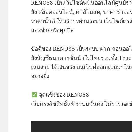
RENO88 เป็นเว็บไซต์พนันออนไลน์ศูนย์รวม
ยัง สล็อตออนไลน์, คาสิโนสด, บาคาร่าออ
ราคาน้ำดี ให้บริการผ่านระบบ เว็บไซต์ตรงไ
และจ่ายจริงทุกบิล
ข้อดีของ RENO88 เป็นระบบ ฝาก-ถอนออโต้ ที
ยังบัญชีธนาคารชั้นนำในไทยรวมทั้ง True
เล่นง่าย ได้เงินจริง บนเว็บที่ออกแบบมา
อย่างยิ่ง
จุดแข็งของ RENO88
เว็บตรงลิขสิทธิ์แท้ ระบบมั่นคง ไม่ผ่านเอเย