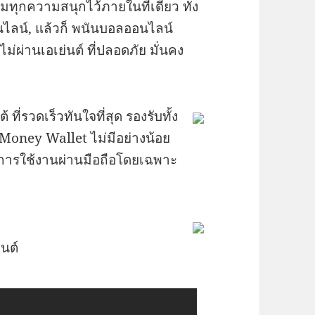
ทุกความสนุกไว้ภายในที่เดียว ทั้ง
นไลน์, แล้วก็ พนันบอลออนไลน์
ม่ผ่านเอเย่นต์ ที่ปลอดภัย มั่นคง
่รวดเร็วทันใจที่สุด รองรับทั้ง
Money Wallet ไม่มีอย่างน้อย
ในการใช้งานผ่านมือถือโดยเฉพาะ
่นต์