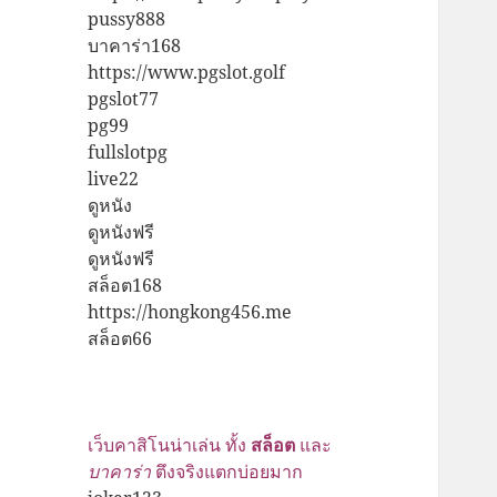
pussy888
บาคาร่า168
https://www.pgslot.golf
pgslot77
pg99
fullslotpg
live22
ดูหนัง
ดูหนังฟรี
ดูหนังฟรี
สล็อต168
https://hongkong456.me
สล็อต66
เว็บคาสิโนน่าเล่น ทั้ง
สล็อต
และ
บาคาร่า
ตึงจริงแตกบ่อยมาก