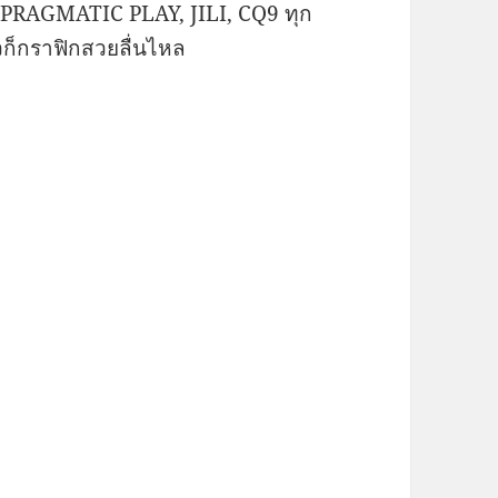
 PRAGMATIC PLAY, JILI, CQ9 ทุก
้วก็กราฟิกสวยลื่นไหล