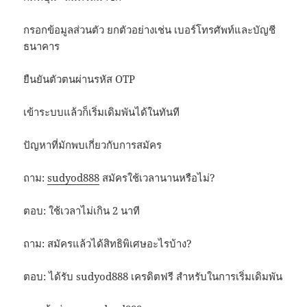
กรอกข้อมูลส่วนตัว ยกตัวอย่างเช่น เบอร์โทรศัพท์และบัญชี
ธนาคาร
ยืนยันตัวตนผ่านรหัส OTP
เข้าระบบแล้วก็เริ่มเดิมพันได้ในทันที
ปัญหาที่มักพบเกี่ยวกับการสมัคร
ถาม:
sudyod888
สมัครใช้เวลานานหรือไม่?
ตอบ: ใช้เวลาไม่เกิน 2 นาที
ถาม: สมัครแล้วได้สิทธิพิเศษอะไรบ้าง?
ตอบ: ได้รับ sudyod888 เครดิตฟรี สำหรับในการเริ่มเดิมพัน