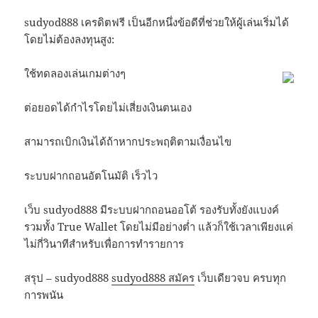
sudyod888 เครดิตฟรี เป็นอีกหนึ่งข้อดีที่ช่วยให้ผู้เล่นเริ่มได้
โดยไม่ต้องลงทุนสูง:
ใช้ทดลองเล่นเกมต่างๆ
ต่อยอดได้กำไรโดยไม่เสี่ยงเงินตนเอง
สามารถเบิกเงินได้ถ้าหากประพฤติตามเงื่อนไข
ระบบฝากถอนอัตโนมัติ เร็วไว
เว็บ sudyod888 มีระบบฝากถอนออโต้ รองรับทั้งยังแบงค์
รวมทั้ง True Wallet โดยไม่มีอย่างต่ำ แล้วก็ใช้เวลาเพียงแค่
ไม่กี่วินาทีสำหรับเพื่อการทำรายการ
สรุป – sudyod888
sudyod888 สมัคร
เว็บเดียวจบ ครบทุก
การพนัน