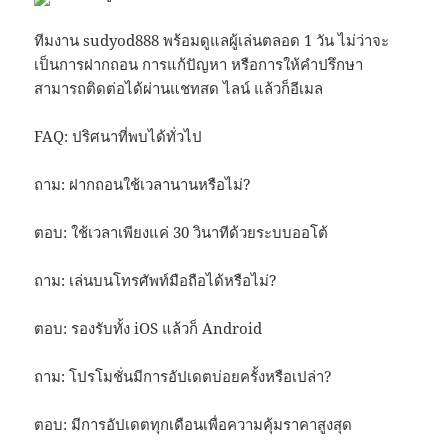
ทีมงาน sudyod888 พร้อมดูแลผู้เล่นตลอด 1 วัน ไม่ว่าจะ
เป็นการฝากถอน การแก้ปัญหา หรือการให้คำปรึกษา
สามารถติดต่อได้ผ่านแชทสด ไลน์ แล้วก็อีเมล
FAQ: ปริศนาที่พบได้ทั่วไป
ถาม: ฝากถอนใช้เวลานานหรือไม่?
ตอบ: ใช้เวลาเพียงแค่ 30 วินาทีด้วยระบบออโต้
ถาม: เล่นบนโทรศัพท์มือถือได้หรือไม่?
ตอบ: รองรับทั้ง iOS แล้วก็ Android
ถาม: โปรโมชั่นมีการอัปเดตบ่อยครั้งหรือเปล่า?
ตอบ: มีการอัปเดตทุกเดือนเพื่อความคุ้มราคาสูงสุด