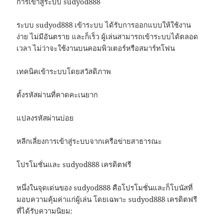
การเข้าสู่ระบบ sudyod888
ระบบ sudyod888 เข้าระบบ ได้รับการออกแบบให้ใช้งาน
ง่าย ไม่มีอันตราย และก็เร็ว ผู้เล่นสามารถเข้าระบบได้ตลอด
เวลา ไม่ว่าจะใช้งานบนคอมพิวเตอร์หรือสมาร์ทโฟน
เทคนิคเข้าระบบโดยสวัสดิภาพ
ตั้งรหัสผ่านที่คาดคะเนยาก
แปลงรหัสผ่านบ่อย
หลีกเลี่ยงการเข้าสู่ระบบจากเครือข่ายสาธารณะ
โปรโมชั่นและ sudyod888 เครดิตฟรี
หนึ่งในจุดเด่นของ sudyod888 คือโปรโมชั่นและก็โบนัสที่
มอบความคุ้มค่าแก่ผู้เล่น โดยเฉพาะ sudyod888 เครดิตฟรี
ที่ได้รับความนิยม: