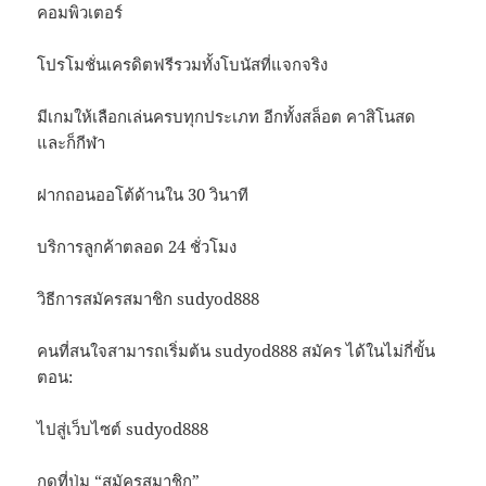
คอมพิวเตอร์
โปรโมชั่นเครดิตฟรีรวมทั้งโบนัสที่แจกจริง
มีเกมให้เลือกเล่นครบทุกประเภท อีกทั้งสล็อต คาสิโนสด
และก็กีฬา
ฝากถอนออโต้ด้านใน 30 วินาที
บริการลูกค้าตลอด 24 ชั่วโมง
วิธีการสมัครสมาชิก sudyod888
คนที่สนใจสามารถเริ่มต้น sudyod888 สมัคร ได้ในไม่กี่ขั้น
ตอน:
ไปสู่เว็บไซต์ sudyod888
กดที่ปุ่ม “สมัครสมาชิก”