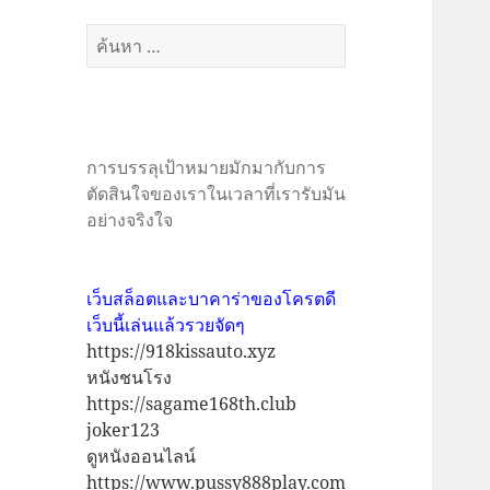
ค้นหา
สำหรับ:
การบรรลุเป้าหมายมักมากับการ
ตัดสินใจของเราในเวลาที่เรารับมัน
อย่างจริงใจ
เว็บสล็อตและบาคาร่าของโครตดี
เว็บนี้เล่นแล้วรวยจัดๆ
https://918kissauto.xyz
หนังชนโรง
https://sagame168th.club
joker123
ดูหนังออนไลน์
https://www.pussy888play.com