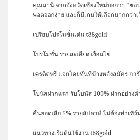
คุณมานี จากจังหวัดเชียงใหม่บอกว่า “ชอบ
พอตออกง่าย และก็มีเกมให้เลือกมากกว่าเว็
เปรียบโปรโมชั่นเด่น t88gold
โปรโมชั่น รายละเอียด เงื่อนไข
เครดิตฟรี แจกโดยทันทีข้างหลังสมัคร การ
โบนัสฝากแรก รับโบนัส 100% ฝากอย่างต่
คืนยอดเสีย 5% รายสัปดาห์ ไม่ต้องทำเทิร์
แนวทางเริ่มต้นใช้งาน t88gold