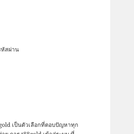
รหัสผ่าน
gold เป็นตัวเลือกที่ตอบปัญหาทุก