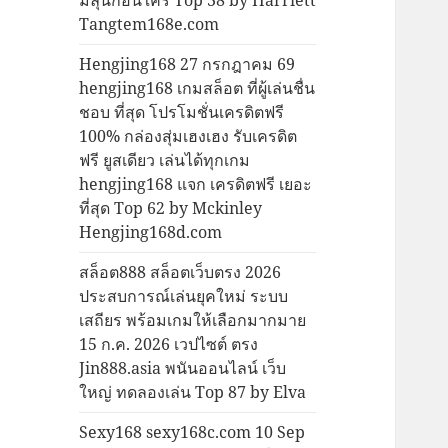
มีลุ้นก่อนใคร Top 38 by Harriett
Tangtem168e.com
Hengjing168 27 กรกฎาคม 69
hengjing168 เกมสล็อต ที่ผู้เล่นชื่น
ชอบ ที่สุด โปรโมชั่นเครดิตฟรี
100% กล่องสุ่มเฮงเฮง รับเครดิต
ฟรี ยูสเดียว เล่นได้ทุกเกม
hengjing168 แจก เครดิตฟรี เยอะ
ที่สุด Top 62 by Mckinley
Hengjing168d.com
สล็อต888 สล็อตเว็บตรง 2026
ประสบการณ์เล่นยุคใหม่ ระบบ
เสถียร พร้อมเกมให้เลือกมากมาย
15 ก.ค. 2026 เวปไซต์ ตรง
Jin888.asia พนันออนไลน์ เว็บ
ใหญ่ ทดลองเล่น Top 87 by Elva
Sexy168 sexy168c.com 10 Sep