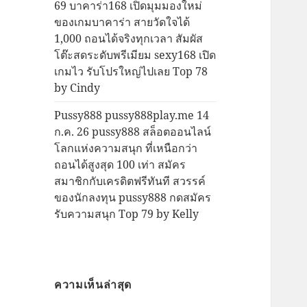
69 บาคาร่า168 เปิดมุมมองใหม่
ของเกมบาคาร่า สายวัดใจได้
1,000 ถอนได้จริงทุกเวลา สัมผัส
โต๊ะสดระดับพรีเมียม sexy168 เปิด
เกมไว รับโปรใหญ่ไปเลย Top 78
by Cindy
Pussy888 pussy888play.me 14
ก.ค. 26 pussy888 สล็อตออนไลน์
โลกแห่งความสนุก ที่เหนือกว่า
ถอนได้สูงสุด 100 เท่า สมัคร
สมาชิกกับเครดิตฟรีทันที สวรรค์
ของนักลงทุน pussy888 กดสมัคร
รับความสนุก Top 79 by Kelly
ความเห็นล่าสุด