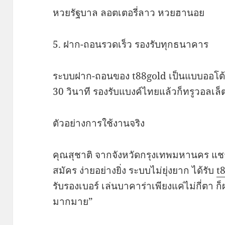
หวยรัฐบาล ลอตเตอรี่ลาว หวยฮานอย
5. ฝาก-ถอนรวดเร็ว รองรับทุกธนาคาร
ระบบฝาก-ถอนของ t88gold เป็นแบบออโต้ 
30 วินาที รองรับแบงค์ไทยแล้วก็ทรูวอลเล็
ตัวอย่างการใช้งานจริง
คุณสุชาติ จากจังหวัดกรุงเทพมหานคร แช
สมัคร ง่ายอย่างยิ่ง ระบบไม่ยุ่งยาก ได้รับ
t
รับรองเบอร์ เล่นบาคาร่าเพียงแค่ไม่กี่ตา
มากมาย”