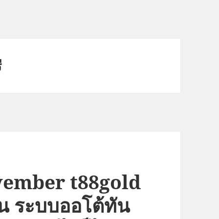
ี
ember t88gold
ัน ระบบออโต้ทัน