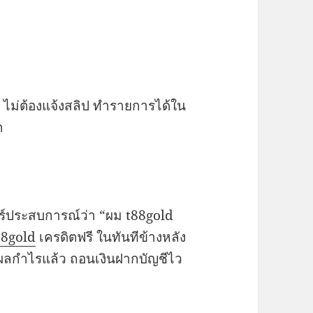
ไม่ต้องแจ้งสลิป ทำรายการได้ใน
ต
ร์ประสบการณ์ว่า “ผม t88gold
88gold
เครดิตฟรี ในทันทีข้างหลัง
 ก็ผลกำไรแล้ว ถอนเงินฝากบัญชีไว