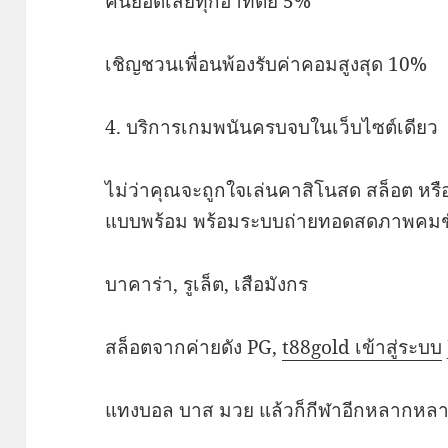
คืนยอดเสียทุกอาทิตย์ 5%
เชิญชวนเพื่อนพ้องรับค่าคอมสูงสุด 10%
4. บริการเกมพนันครบจบในเว็บไซต์เดียว
ไม่ว่าคุณจะถูกใจเล่นคาสิโนสด สล็อต หรือ
แบบพร้อม พร้อมระบบถ่ายทอดสดภาพคมชัด
บาคาร่า, รูเล็ต, เสือมังกร
สล็อตจากค่ายดัง PG,
t88gold เข้าสู่ระบบ
แทงบอล บาส มวย แล้วก็กีฬาอีกหลากหล