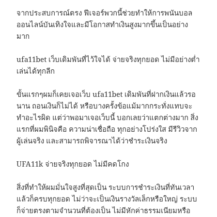
จากประสบการณ์ตรง ฟีเจอร์พวกนี้ช่วยทำให้การพนันบอล
ออนไลน์บันเทิงใจและมีโอกาสทำเงินสูงมากขึ้นเป็นอย่าง
มาก
ufa11bet เว็บเดิมพันที่ไว้ใจได้ จ่ายจริงทุกยอด ไม่มีอย่างต่ำ
เล่นได้ทุกลีก
ขั้นแรกๆผมก็เคยเจอเว็บ ufa11bet เดิมพันที่ฝากเงินแล้วรอ
นาน ถอนเงินก็ไม่ได้ หรือบางครั้งข้อแม้มากกระทั่งแทบจะ
ทำอะไรผิด แต่ว่าพอมาเจอเว็บนี้ บอกเลยว่าแตกต่างมาก สิ่ง
แรกที่ผมพินิจคือ ความน่าเชื่อถือ ทุกอย่างโปร่งใส มีรีวิวจาก
ผู้เล่นจริง และสามารถพิจารณาได้ว่าชำระเงินจริง
UFA11k จ่ายจริงทุกยอด ไม่มีคดโกง
สิ่งที่ทำให้ผมมั่นใจสูงที่สุดเป็น ระบบการชำระเงินที่ทันเวลา
แล้วก็ครบทุกยอด ไม่ว่าจะเป็นเงินรางวัลเล็กหรือใหญ่ ระบบ
ก็จ่ายตรงตามจำนวนที่ต้องเป็น ไม่มีหักค่าธรรมเนียมหรือ