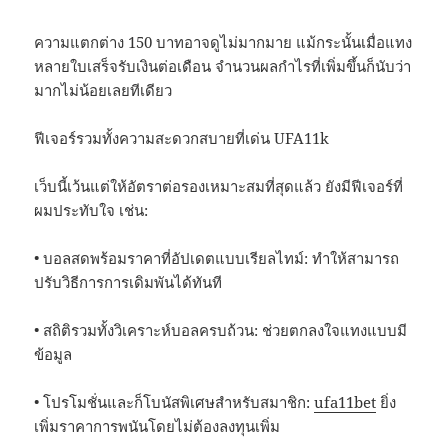
ความแตกต่าง 150 บาทอาจดูไม่มากมาย แม้กระนั้นเมื่อแทง
หลายใบเสร็จรับเงินต่อเดือน จำนวนผลกำไรที่เพิ่มขึ้นก็นับว่า
มากไม่น้อยเลยทีเดียว
ฟีเจอร์รวมทั้งความสะดวกสบายที่เด่น UFA11k
เว็บนี้เว้นแต่ให้อัตราต่อรองเหมาะสมที่สุดแล้ว ยังมีฟีเจอร์ที่
ผมประทับใจ เช่น:
• บอลสดพร้อมราคาที่อัปเดตแบบเรียลไทม์: ทำให้สามารถ
ปรับวิธีการการเดิมพันได้ทันที
• สถิติรวมทั้งวิเคราะห์บอลครบถ้วน: ช่วยตกลงใจแทงแบบมี
ข้อมูล
• โปรโมชั่นและก็โบนัสพิเศษสำหรับสมาชิก:
ufa11bet
ยิ่ง
เพิ่มราคาการพนันโดยไม่ต้องลงทุนเพิ่ม