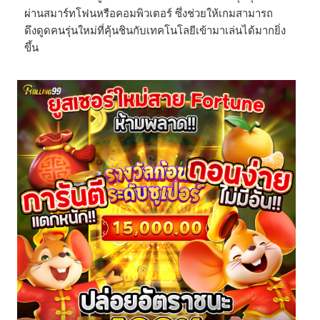
ผ่านสมาร์ทโฟนหรือคอมพิวเตอร์ ซึ่งช่วยให้เกมสามารถ
ดึงดูดคนรุ่นใหม่ที่คุ้นชินกับเทคโนโลยีเข้ามาเล่นได้มากยิ่ง
ขึ้น