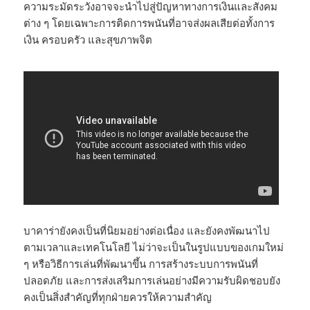
ความระมัดระวังอาจจะนำไปสู่ปัญหาทางการเงินและสังคม
ต่าง ๆ โดยเฉพาะการติดการพนันที่อาจส่งผลเสียต่อทั้งการ
เงิน ครอบครัว และสุขภาพจิต
บาคาร่ายังคงเป็นที่นิยมอย่างต่อเนื่อง และยังคงพัฒนาไป
ตามเวลาและเทคโนโลยี ไม่ว่าจะเป็นในรูปแบบของเกมใหม่
ๆ หรือวิธีการเล่นที่พัฒนาขึ้น การสร้างระบบการพนันที่
ปลอดภัย และการส่งเสริมการเล่นอย่างมีความรับผิดชอบยัง
คงเป็นสิ่งสำคัญที่ทุกฝ่ายควรให้ความสำคัญ