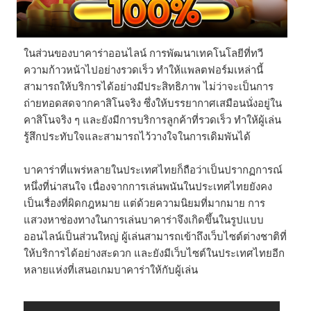
ในส่วนของบาคาร่าออนไลน์ การพัฒนาเทคโนโลยีที่ทวี
ความก้าวหน้าไปอย่างรวดเร็ว ทำให้แพลตฟอร์มเหล่านี้
สามารถให้บริการได้อย่างมีประสิทธิภาพ ไม่ว่าจะเป็นการ
ถ่ายทอดสดจากคาสิโนจริง ซึ่งให้บรรยากาศเสมือนนั่งอยู่ใน
คาสิโนจริง ๆ และยังมีการบริการลูกค้าที่รวดเร็ว ทำให้ผู้เล่น
รู้สึกประทับใจและสามารถไว้วางใจในการเดิมพันได้
บาคาร่าที่แพร่หลายในประเทศไทยก็ถือว่าเป็นปรากฏการณ์
หนึ่งที่น่าสนใจ เนื่องจากการเล่นพนันในประเทศไทยยังคง
เป็นเรื่องที่ผิดกฎหมาย แต่ด้วยความนิยมที่มากมาย การ
แสวงหาช่องทางในการเล่นบาคาร่าจึงเกิดขึ้นในรูปแบบ
ออนไลน์เป็นส่วนใหญ่ ผู้เล่นสามารถเข้าถึงเว็บไซต์ต่างชาติที่
ให้บริการได้อย่างสะดวก และยังมีเว็บไซต์ในประเทศไทยอีก
หลายแห่งที่เสนอเกมบาคาร่าให้กับผู้เล่น