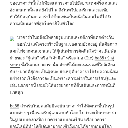
ของบาคาร่านั้นไม่เพียงแค่กระจายไปยังประเทศฝรั่งเศสและ
อังกฤษเท่านั้น แต่ยังไปไกลถึงในทวีปอเมริกาและเอเชีย
ทำให้ปัจจุบันบาคาร่าได้ขึ้นแท่นเป็นหนึ่งในเกมไพ่ที่ได้รับ
ความนิยมมากที่สุดในคาสิโนทั่วโลก
บาคาร่าในอดีตมีหลายรูปแบบและกติกาที่แตกต่างกัน
ออกไป แต่โครงสร้างพื้นฐานของเกมยังคงอยู่ นั่นคือการ
แจกไพ่จากคนแจกและให้ผู้เล่นทำการตัดสินใจว่าจะเดิมพัน
ฝ่ายของ “ผู้เล่น” หรือ “เจ้ามือ” หรือเสมอ (Tie)
ba88 เข้าสู่
ระบบ
ซึ่งในเกมบาคาร่านั้น ฝ่ายที่ได้คะแนนรวมที่ใกล้เคียง
กับ 9 มากที่สุดจะเป็นผู้ชนะ สาเหตุที่บาคาร่าได้รับความนิยม
อย่างรวดเร็วจึงอาจจะเป็นเพราะความง่ายในการเรียนรู้และ
เล่น นอกจากนี้ เกมยังให้บรรยากาศที่ตื่นเต้นและการพนันที่
น่าสนุก
ba88
สำหรับในยุคสมัยปัจจุบัน บาคาร่าได้พัฒนาขึ้นในรูป
แบบต่าง ๆ เพื่อรองรับผู้เล่นจากทั่วโลก ไม่ว่าจะเป็นบาคาร่า
ในรูปแบบคลาสสิก บาคาร่าแบบอเมริกัน หรือบาคาร่า
ออนไลน์ที่ทำให้ผู้เล่นสามารถเข้าถึงเกมได้จากทุกมุมโลก