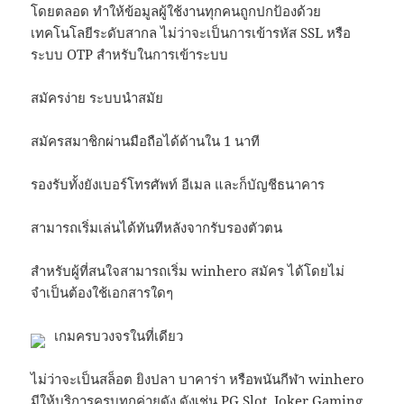
โดยตลอด ทำให้ข้อมูลผู้ใช้งานทุกคนถูกปกป้องด้วย
เทคโนโลยีระดับสากล ไม่ว่าจะเป็นการเข้ารหัส SSL หรือ
ระบบ OTP สำหรับในการเข้าระบบ
สมัครง่าย ระบบนำสมัย
สมัครสมาชิกผ่านมือถือได้ด้านใน 1 นาที
รองรับทั้งยังเบอร์โทรศัพท์ อีเมล และก็บัญชีธนาคาร
สามารถเริ่มเล่นได้ทันทีหลังจากรับรองตัวตน
สำหรับผู้ที่สนใจสามารถเริ่ม winhero สมัคร ได้โดยไม่
จำเป็นต้องใช้เอกสารใดๆ
เกมครบวงจรในที่เดียว
ไม่ว่าจะเป็นสล็อต ยิงปลา บาคาร่า หรือพนันกีฬา winhero
มีให้บริการครบทุกค่ายดัง ดังเช่น PG Slot, Joker Gaming,