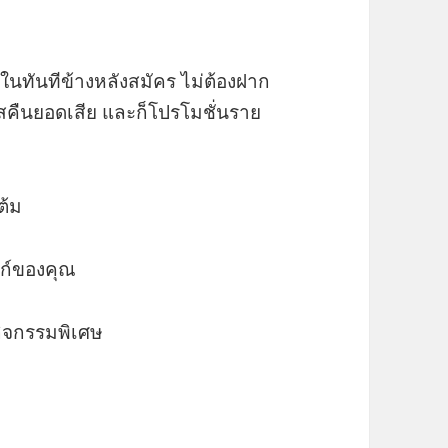
้ในทันทีข้างหลังสมัคร ไม่ต้องฝาก
นัสคืนยอดเสีย และก็โปรโมชั่นราย
ต้ม
งก์ของคุณ
กิจกรรมพิเศษ