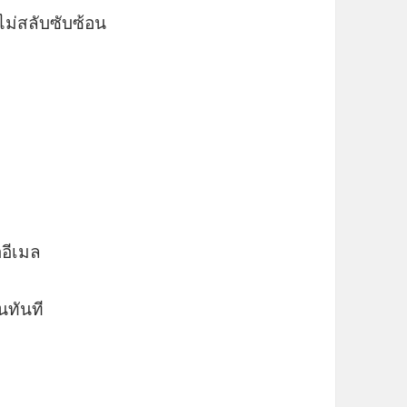
ไม่สลับซับซ้อน
ออีเมล
นทันที