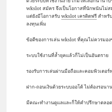
ด้วยระบบที่ใช้งานง่าย เกมให้เลือกนานาปร
wkslot สมัคร จึงเป็นโอกาสที่นักพนันไม่ส
แต่ยังมีโอกาสรับ
wkslot เครดิตฟรี
สำหรับ
ลงทุนเพิ่ม
ข้อดีของการเล่น wkslot ที่คุณไม่ควรมอง
ระบบใช้งานที่ล้ำยุคแล้วก็ไม่เป็นอันตราย
รองรับการเล่นผ่านมือถือและคอมพิวเตอร์
ฝาก-ถอนเงินด้วยระบบออโต้ ไม่ต้องรอนา
มีคณะทำงานดูแลและก็ให้คำปรึกษาตลอด 