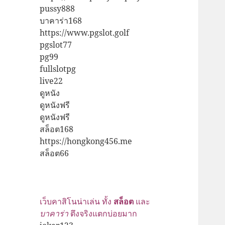
pussy888
บาคาร่า168
https://www.pgslot.golf
pgslot77
pg99
fullslotpg
live22
ดูหนัง
ดูหนังฟรี
ดูหนังฟรี
สล็อต168
https://hongkong456.me
สล็อต66
เว็บคาสิโนน่าเล่น ทั้ง
สล็อต
และ
บาคาร่า
ตึงจริงแตกบ่อยมาก