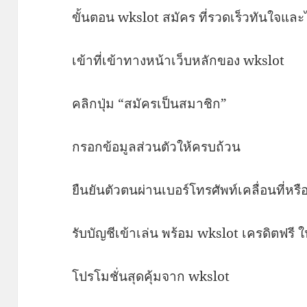
ขั้นตอน wkslot สมัคร ที่รวดเร็วทันใจและ
เข้าที่เข้าทางหน้าเว็บหลักของ wkslot
คลิกปุ่ม “สมัครเป็นสมาชิก”
กรอกข้อมูลส่วนตัวให้ครบถ้วน
ยืนยันตัวตนผ่านเบอร์โทรศัพท์เคลื่อนที่หรื
รับบัญชีเข้าเล่น พร้อม wkslot เครดิตฟรี ใ
โปรโมชั่นสุดคุ้มจาก wkslot