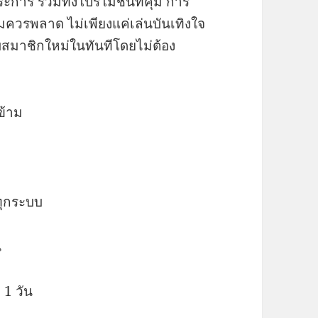
ะการ รวมทั้งโปรโมชั่นที่คุ้ม การ
มควรพลาด ไม่เพียงแค่เล่นบันเทิงใจ
สมาชิกใหม่ในทันทีโดยไม่ต้อง
ข้าม
ทุกระบบ
น
1 วัน