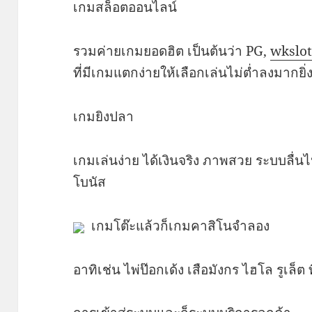
เกมสล็อตออนไลน์
รวมค่ายเกมยอดฮิต เป็นต้นว่า PG,
wkslot
ที่มีเกมแตกง่ายให้เลือกเล่นไม่ต่ำลงมากยิ
เกมยิงปลา
เกมเล่นง่าย ได้เงินจริง ภาพสวย ระบบลื่นไ
โบนัส
เกมโต๊ะแล้วก็เกมคาสิโนจำลอง
อาทิเช่น ไพ่ป๊อกเด้ง เสือมังกร ไฮโล รูเล็ต