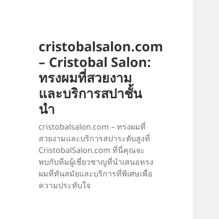
cristobalsalon.com
– Cristobal Salon:
ทรงผมที่สวยงาม
และบริการสปาชั้น
นำ
cristobalsalon.com – ทรงผมที่
สวยงามและบริการสปาระดับสูงที่
CristobalSalon.com ที่นี่คุณจะ
พบกับทีมผู้เชี่ยวชาญที่นำเสนอทรง
ผมที่ทันสมัยและบริการที่พิเศษเพื่อ
ความประทับใจ