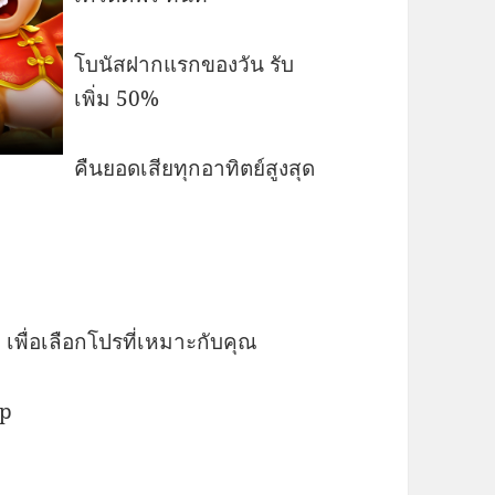
โบนัสฝากแรกของวัน รับ
เพิ่ม 50%
คืนยอดเสียทุกอาทิตย์สูงสุด
 เพื่อเลือกโปรที่เหมาะกับคุณ
ip