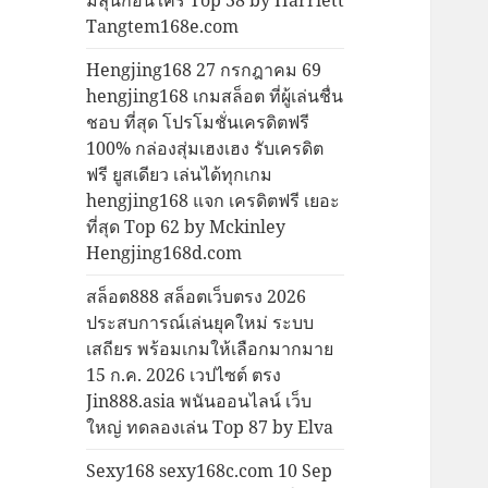
มีลุ้นก่อนใคร Top 38 by Harriett
Tangtem168e.com
Hengjing168 27 กรกฎาคม 69
hengjing168 เกมสล็อต ที่ผู้เล่นชื่น
ชอบ ที่สุด โปรโมชั่นเครดิตฟรี
100% กล่องสุ่มเฮงเฮง รับเครดิต
ฟรี ยูสเดียว เล่นได้ทุกเกม
hengjing168 แจก เครดิตฟรี เยอะ
ที่สุด Top 62 by Mckinley
Hengjing168d.com
สล็อต888 สล็อตเว็บตรง 2026
ประสบการณ์เล่นยุคใหม่ ระบบ
เสถียร พร้อมเกมให้เลือกมากมาย
15 ก.ค. 2026 เวปไซต์ ตรง
Jin888.asia พนันออนไลน์ เว็บ
ใหญ่ ทดลองเล่น Top 87 by Elva
Sexy168 sexy168c.com 10 Sep