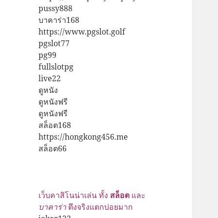
pussy888
บาคาร่า168
https://www.pgslot.golf
pgslot77
pg99
fullslotpg
live22
ดูหนัง
ดูหนังฟรี
ดูหนังฟรี
สล็อต168
https://hongkong456.me
สล็อต66
เว็บคาสิโนน่าเล่น ทั้ง
สล็อต
และ
บาคาร่า
ตึงจริงแตกบ่อยมาก