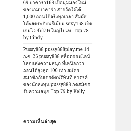
69 บาคาร่า168 เปิดมุมมองใหม่
ของเกมบาคาร่า สายวัดใจได้
1,000 ถอนได้จริงทุกเวลา สัมผัส
โต๊ะสดระดับพรีเมียม sexy168 เปิด
เกมไว รับโปรใหญ่ไปเลย Top 78
by Cindy
Pussy888 pussy888play.me 14
ก.ค. 26 pussy888 สล็อตออนไลน์
โลกแห่งความสนุก ที่เหนือกว่า
ถอนได้สูงสุด 100 เท่า สมัคร
สมาชิกกับเครดิตฟรีทันที สวรรค์
ของนักลงทุน pussy888 กดสมัคร
รับความสนุก Top 79 by Kelly
ความเห็นล่าสุด