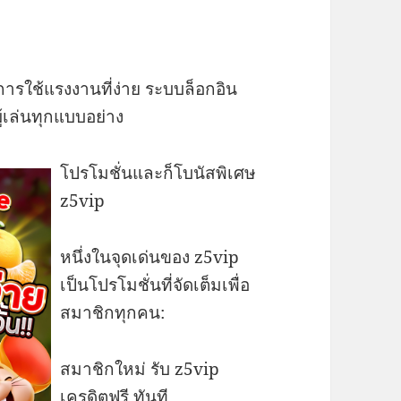
ารใช้แรงงานที่ง่าย ระบบล็อกอิน
้เล่นทุกแบบอย่าง
โปรโมชั่นและก็โบนัสพิเศษ
z5vip
หนึ่งในจุดเด่นของ z5vip
เป็นโปรโมชั่นที่จัดเต็มเพื่อ
สมาชิกทุกคน:
สมาชิกใหม่ รับ z5vip
เครดิตฟรี ทันที