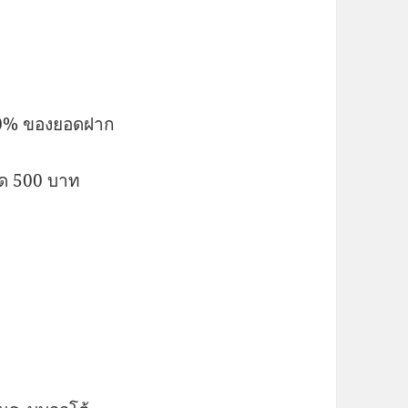
100% ของยอดฝาก
ุด 500 บาท