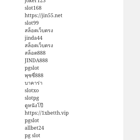
joker123
slot168
https://jin55.net
slot99
สล็อตเว็บตรง
jinda44
สล็อตเว็บตรง
สล็อต888
JINDA888
pgslot
พุซซี่888
บาคาร่า
slotxo
slotpg
ดูหนังโป๊
https://1xbetth.vip
pgslot
allbet24
pg slot