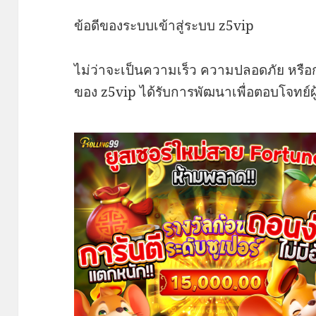
ข้อดีของระบบเข้าสู่ระบบ z5vip
ไม่ว่าจะเป็นความเร็ว ความปลอดภัย หรือก
ของ z5vip ได้รับการพัฒนาเพื่อตอบโจทย์ผู