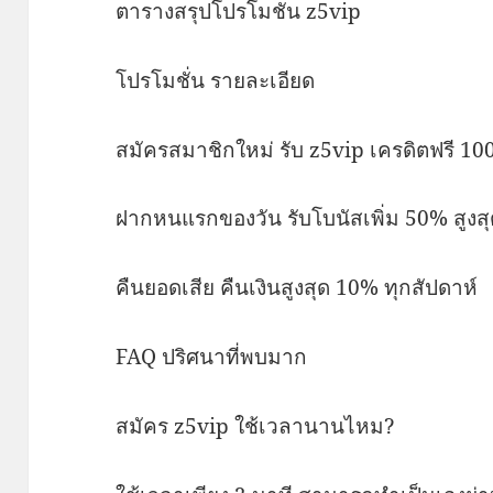
ตารางสรุปโปรโมชั่น z5vip
โปรโมชั่น รายละเอียด
สมัครสมาชิกใหม่ รับ z5vip เครดิตฟรี 
ฝากหนแรกของวัน รับโบนัสเพิ่ม 50% สูงส
คืนยอดเสีย คืนเงินสูงสุด 10% ทุกสัปดาห์
FAQ ปริศนาที่พบมาก
สมัคร z5vip ใช้เวลานานไหม?