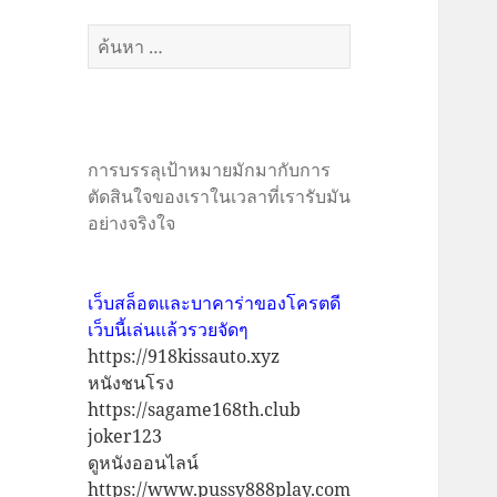
ค้นหา
สำหรับ:
การบรรลุเป้าหมายมักมากับการ
ตัดสินใจของเราในเวลาที่เรารับมัน
อย่างจริงใจ
เว็บสล็อตและบาคาร่าของโครตดี
เว็บนี้เล่นแล้วรวยจัดๆ
https://918kissauto.xyz
หนังชนโรง
https://sagame168th.club
joker123
ดูหนังออนไลน์
https://www.pussy888play.com