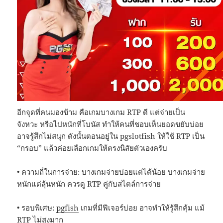
อีกจุดที่คนมองข้าม คือเกมบางเกม RTP ดี แต่จ่ายเป็น
จังหวะ หรือไปหนักที่โบนัส ทำให้คนที่ชอบเห็นยอดขยับบ่อย
อาจรู้สึกไม่สนุก ดังนั้นตอนอยู่ใน pgslotfish ให้ใช้ RTP เป็น
“กรอบ” แล้วค่อยเลือกเกมให้ตรงนิสัยตัวเองครับ
• ความถี่ในการจ่าย: บางเกมจ่ายบ่อยแต่ได้น้อย บางเกมจ่าย
หนักแต่ลุ้นหนัก ควรดู RTP คู่กับสไตล์การจ่าย
• รอบพิเศษ:
pgfish
เกมที่มีฟีเจอร์บ่อย อาจทำให้รู้สึกคุ้ม แม้
RTP ไม่สูงมาก