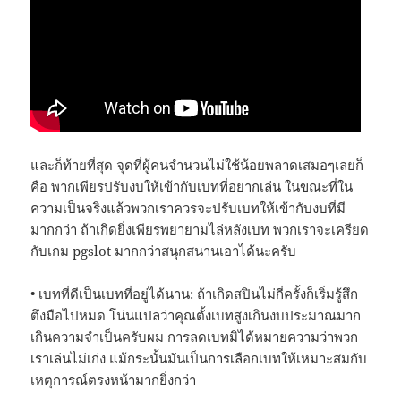
และก็ท้ายที่สุด จุดที่ผู้คนจำนวนไม่ใช้น้อยพลาดเสมอๆเลยก็
คือ พากเพียรปรับงบให้เข้ากับเบทที่อยากเล่น ในขณะที่ใน
ความเป็นจริงแล้วพวกเราควรจะปรับเบทให้เข้ากับงบที่มี
มากกว่า ถ้าเกิดยิ่งเพียรพยายามไล่หลังเบท พวกเราจะเครียด
กับเกม pgslot มากกว่าสนุกสนานเอาได้นะครับ
• เบทที่ดีเป็นเบทที่อยู่ได้นาน: ถ้าเกิดสปินไม่กี่ครั้งก็เริ่มรู้สึก
ตึงมือไปหมด โน่นแปลว่าคุณตั้งเบทสูงเกินงบประมาณมาก
เกินความจำเป็นครับผม การลดเบทมิได้หมายความว่าพวก
เราเล่นไม่เก่ง แม้กระนั้นมันเป็นการเลือกเบทให้เหมาะสมกับ
เหตุการณ์ตรงหน้ามากยิ่งกว่า