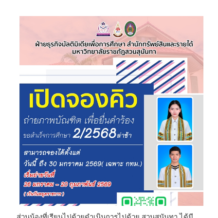
ส่วนน้องที่เรียนไปด้วยดำเนินการไปด้วย สวนสุนันทา ได้มี