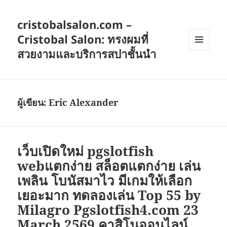
cristobalsalon.com –
Cristobal Salon: ทรงผมที่
สวยงามและบริการสปาชั้นนำ
เมนู
และวิด
เจ็ต
ผู้เขียน:
Eric Alexander
เว็บเปิดใหม่ pgslotfish
webแตกง่าย สล็อตแตกง่าย เล่น
เพลิน โบนัสมาไว มีเกมให้เลือก
เยอะมาก ทดลองเล่น Top 55 by
Milagro Pgslotfish4.com 23
March 2569 คาสิโนออนไลน์