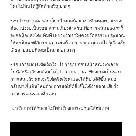
โดยไม่ทันได้รู้สึกตัวเจริญมากๆ
• งบประมาณต่อรอบเล็ก เสี่ยงลดน้อยลง: เพียงพอพวกเราจะ
ต้องแบ่งงบเป็นรอบ ความเสี่ยงสำหรับเพื่อการพนันของเราก็
จะลดน้อยลงโดยทันที เพราะว่าเราจึงควรจัดสรรงบประมาณ
ให้พอดิบพอดีกับรอบการเล่นด้วย การหยุดเล่นจะไม่รู้เรื่องสึก
เสียดายแบบที่เคยเป็นมาก่อนแน่ๆ
• รอบการเล่นรีเซ็ตจิตใจ: ไม่ว่ารอบก่อนหน้าคุณจะพลาด
โบนัสหรือเสียงบก้อนโตไปแล้ว แต่ว่าพอเพียงแบ่งเป็นรอบ
การเล่นแล้ว คุณจะรีเซ็ตจิตใจตนเองได้ดิบได้ดีขึ้นเสมอ
กลับมาเริ่มต้นใหม่ด้วยอารมณ์ที่ดียิ่งขึ้นได้ง่ายดายเสียยิ่ง
กว่าการเล่นรวดเดียวจบ
3. ปรับเบทให้กับงบ ไม่ใช่ปรับงบประมาณให้กับเบท