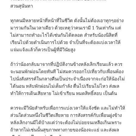
สวนสุนันทา
ทุกคนมีหลายหน้าที่หน้าที่ในชีวิต ดังนั้นไม่ต้องเอาทุกๆอย่าง
มารวมกันในเวลาเดียว ด้วยเหตุว่าคนเรามี 1 วันเท่ากัน แต่
ไม่สามารถทำอะไรได้เช่นกันได้ตลอด สำหรับน้องนิสิตที่
เรียนไปด้วยดำเนินการไปด้วย จำเป็นที่จะต้องแบ่งเวลาให้
แจ่มแจ้งแล้วก็ควรเป็นผู้ที่มีวินัยสูง
ถ้าว่าน้องกลับมาจากที่ปฏิบัติงานข้างหลังเลิกเรียนแล้ว ควร
จะนอนพักผ่อนโดยทันที ไม่สมควรออกไปเที่ยวกับเพื่อนพ้อง
ไปนั่งสังสรรค์ในกลางคืนเป็นประจำเนื่องจากจะก่อให้น้องไม่
ได้นอน หลับพักผ่อนไม่เต็มกำลัง ตื่นไปเรียนไม่ไหว ส่งผล
ทำให้การเดินเสียหาย ไม่เข้าเรียน หมดสิทธิ์สอบ เป็นต้น
ควรจะมีวินัยสำหรับเพื่อการแบ่งเวลาให้แจ้งชัด และไม่ทำให้
ส่วนใดส่วนหนึ่งในชีวิตเสียหาย การสังสรรค์กับเพื่อนฝูงข้าง
หลังเลิกงานมีได้บ้างแต่ว่าจะต้องไม่บ่อยจนเหลือเกินเพราะ
ถ้าหากไม่เช่นนั้นสุขภาพทางกายของน้องจะแย่ และส่งผล