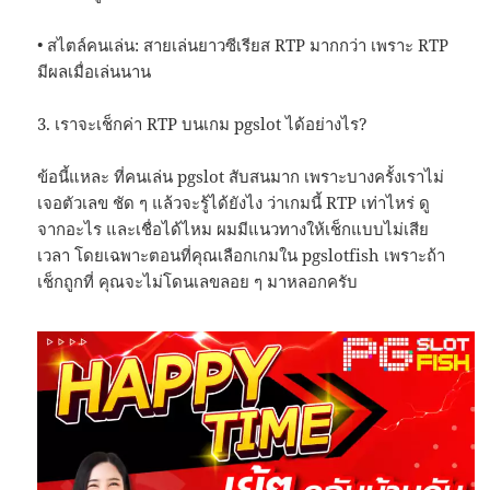
• สไตล์คนเล่น: สายเล่นยาวซีเรียส RTP มากกว่า เพราะ RTP
มีผลเมื่อเล่นนาน
3. เราจะเช็กค่า RTP บนเกม pgslot ได้อย่างไร?
ข้อนี้แหละ ที่คนเล่น pgslot สับสนมาก เพราะบางครั้งเราไม่
เจอตัวเลข ชัด ๆ แล้วจะรู้ได้ยังไง ว่าเกมนี้ RTP เท่าไหร่ ดู
จากอะไร และเชื่อได้ไหม ผมมีแนวทางให้เช็กแบบไม่เสีย
เวลา โดยเฉพาะตอนที่คุณเลือกเกมใน pgslotfish เพราะถ้า
เช็กถูกที่ คุณจะไม่โดนเลขลอย ๆ มาหลอกครับ