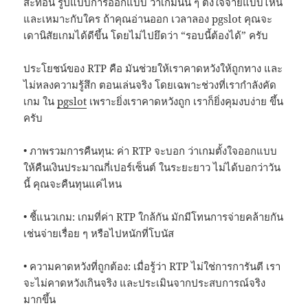
สะท้อน รูปแบบการออกแบบ ว่าเกมนั้น ๆ ตั้งใจจ่ายแบบไหน
และเหมาะกับใคร ถ้าคุณอ่านออก เวลาลอง pgslot คุณจะ
เดานิสัยเกมได้ดีขึ้น โดยไม่ไปยึดว่า “รอบนี้ต้องได้” ครับ
ประโยชน์ของ RTP คือ มันช่วยให้เราคาดหวังให้ถูกทาง และ
ไม่หลงความรู้สึก ตอนเล่นจริง โดยเฉพาะช่วงที่เรากำลังคัด
เกม ใน
pgslot
เพราะยิ่งเราคาดหวังถูก เราก็ยิ่งคุมงบง่าย ขึ้น
ครับ
• ภาพรวมการคืนทุน: ค่า RTP จะบอก ว่าเกมตั้งใจออกแบบ
ให้คืนเงินประมาณกี่เปอร์เซ็นต์ ในระยะยาว ไม่ได้บอกว่าวัน
นี้ คุณจะคืนทุนแค่ไหน
• ชี้แนวเกม: เกมที่ค่า RTP ใกล้กัน มักมีโทนการจ่ายคล้ายกัน
เช่นจ่ายเรื่อย ๆ หรือไปหนักที่โบนัส
• ความคาดหวังที่ถูกต้อง: เมื่อรู้ว่า RTP ไม่ใช่การการันตี เรา
จะไม่คาดหวังเกินจริง และประเมินจากประสบการณ์จริง
มากขึ้น