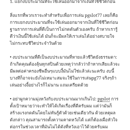
1. แยกงบประมาณที่จะใช้เล่นออกมาจากเงินที่ใช้ชีวิตก่อน
สิ่งแรกที่พวกเราจะทำสำหรับเพื่อการเล่น pgslot77 เลยก็คือ
การแยกงบประมาณที่จะใช้เล่นออกมาจากเงินที่ใช้ชีวิตก่อน
ฐานรากการเล่นที่ดีเป็นการไม่กดดันตัวเองครับ ถ้าหากเรารู้
ดีว่าเงินนี้ใช้เล่นได้ มันก็จะมีผลให้เราเล่นได้อย่างสบายใจ
ไม่กระทบชีวิตประจำวันด้วย
• งบประมาณที่ดีเป็นงบประมาณที่หายแล้วชีวิตยังธรรมดา:
ถ้าเกิดคุณต้องลุ้นทุกสปินด้วยเหตุว่ากลัวว่าถ้าหากเสียแล้วจะ
มีผลต่อค่าครองชีพอื่นๆแบบงี้มันไม่ใช่แล้วล่ะนะครับ งบนี้
บางทีก็อาจจะยังไม่เหมาะสมจะใช้ในการเล่นpg77 จริงๆถ้า
เล่นอย่างงี้อย่างไรก็ไม่นาน แถมเครียดด้วย
• อย่าผูกความมุ่งหวังกับงบประมาณมากเกินไป:
pgslot
การ
ตั้งเป้าหมายว่าจะทำให้ได้เกิดเรื่องที่ดีครับผม แต่ว่ามันก็
สร้างแรงกดดันโดยไม่ทันรู้ตัวด้วยเช่นเดียวกัน ด้วยเหตุผล
ดังกล่าว คุณสามารถตั้งความคาดหวังได้ แต่ก็ต้องเผื่อหัวใจ
ต่อกรในช่วงเวลาที่มันไม่ได้ดังที่หวังเอาไว้ด้วยครับผม