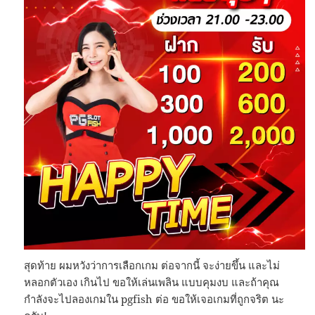
สุดท้าย ผมหวังว่าการเลือกเกม ต่อจากนี้ จะง่ายขึ้น และไม่
หลอกตัวเอง เกินไป ขอให้เล่นเพลิน แบบคุมงบ และถ้าคุณ
กำลังจะไปลองเกมใน pgfish ต่อ ขอให้เจอเกมที่ถูกจริต นะ