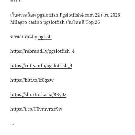
ครับ!
เว็บตรงสล็อต pgslotfish Pgslotfish4.com 22 ก.พ. 2026
Milagro casino pgslotfish เว็บไหนดี Top 26
ขอขอบคุณby
pgfish
https://rebrand.ly/pgslotfish_4
https://cutly.info/pgslotfish_4
https://bitt.to/lf0qxw
https://shorturl.asia/8By0z
https://t.co/U0vmvrxeSw
…