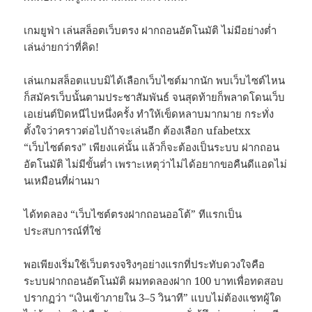
เกมยูฟ่า เล่นสล็อตเว็บตรง ฝากถอนอัตโนมัติ ไม่มีอย่างต่ำ
เล่นง่ายกว่าที่คิด!
เล่นเกมสล็อตแบบมิได้เลือกเว็บไซต์มากนัก พบเว็บไซต์ไหน
ก็สมัครเว็บนั้นตามประชาสัมพันธ์ จนสุดท้ายก็พลาดโดนเว็บ
เอเย่นต์ปิดหนีไปหนึ่งครั้ง ทำให้เข็ดหลาบมากมาย กระทั่ง
ตั้งใจว่าคราวต่อไปถ้าจะเล่นอีก ต้องเลือก ufabetxx
“เว็บไซต์ตรง” เพียงแค่นั้น แล้วก็จะต้องเป็นระบบ ฝากถอน
อัตโนมัติ ไม่มีขั้นต่ำ เพราะเหตุว่าไม่ได้อยากขอคืนดีแอดไม่
นเหมือนที่ผ่านมา
ได้ทดลอง “เว็บไซต์ตรงฝากถอนออโต้” ทีแรกเป็น
ประสบการณ์ที่ใช่
พอเพียงเริ่มใช้เว็บตรงจริงๆอย่างแรกที่ประทับดวงใจคือ
ระบบฝากถอนอัตโนมัติ ผมทดลองฝาก 100 บาทเพื่อทดสอบ
ปรากฏว่า “เงินเข้าภายใน 3–5 วินาที” แบบไม่ต้องแชทผู้ใด