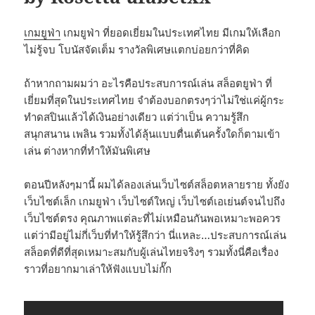
เกมยูฟ่า
เกมยูฟ่า ที่ยอดเยี่ยมในประเทศไทย มีเกมให้เลือก
ไม่รู้จบ โบนัสจัดเต็ม รางวัลพิเศษแตกบ่อยกว่าที่คิด
ถ้าหากถามผมว่า อะไรคือประสบการณ์เล่น สล็อตยูฟ่า ที่
เยี่ยมที่สุดในประเทศไทย จำต้องบอกตรงๆว่าไม่ใช่แค่ผู้กระ
ทำดสปินแล้วได้เงินอย่างเดียว แต่ว่าเป็น ความรู้สึก
สนุกสนาน เพลิน รวมทั้งได้ลุ้นแบบตื่นเต้นครั้งใดก็ตามเข้า
เล่น ต่างหากที่ทำให้มันพิเศษ
ตอนปีหลังๆมานี้ ผมได้ลองเล่นเว็บไซต์สล็อตหลายราย ทั้งยัง
เว็บไซต์เล็ก เกมยูฟ่า เว็บไซต์ใหญ่ เว็บไซต์เอเย่นต์จนไปถึง
เว็บไซต์ตรง คุณภาพแต่ละที่ไม่เหมือนกันพอเหมาะพอควร
แต่ว่ามีอยู่ไม่กี่เว็บที่ทำให้รู้สึกว่า นี่แหละ…ประสบการณ์เล่น
สล็อตที่ดีที่สุดเหมาะสมกับผู้เล่นไทยจริงๆ รวมทั้งนี่คือเรื่อง
ราวที่อยากมาเล่าให้ฟังแบบไม่กั๊ก