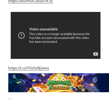
https://shorturl.asia/UtCvj
https://t.co/V5sfuMiawu
…