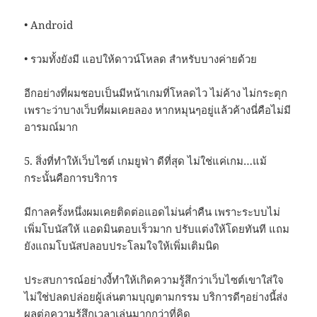
• Android
• รวมทั้งยังมี แอปให้ดาวน์โหลด สำหรับบางค่ายด้วย
อีกอย่างที่ผมชอบเป็นมีหน้าเกมที่โหลดไว ไม่ค้าง ไม่กระตุก
เพราะว่าบางเว็บที่ผมเคยลอง หากหมุนๆอยู่แล้วค้างนี่คือไม่มี
อารมณ์มาก
5. สิ่งที่ทำให้เว็บไซต์ เกมยูฟ่า ดีที่สุด ไม่ใช่แค่เกม…แม้
กระนั้นคือการบริการ
มีกาลครั้งหนึ่งผมเคยติดต่อแอดไม่นค่ำคืน เพราะระบบไม่
เพิ่มโบนัสให้ แอดมินตอบเร็วมาก ปรับแต่งให้โดยทันที แถม
ยังแถมโบนัสปลอบประโลมใจให้เพิ่มเติมนิด
ประสบการณ์อย่างงี้ทำให้เกิดความรู้สึกว่าเว็บไซต์เขาใส่ใจ
ไม่ใช่ปลดปล่อยผู้เล่นตามบุญตามกรรม บริการดีๆอย่างนี้ส่ง
ผลต่อความรู้สึกเวลาเล่นมากกว่าที่คิด