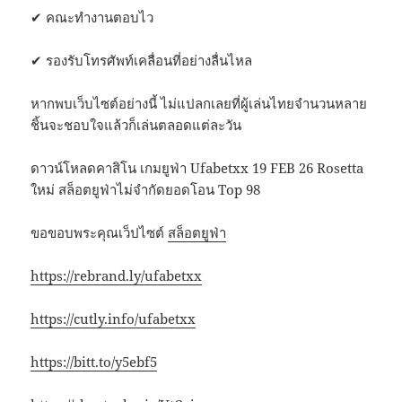
✔ คณะทำงานตอบไว
✔ รองรับโทรศัพท์เคลื่อนที่อย่างลื่นไหล
หากพบเว็บไซต์อย่างนี้ ไม่แปลกเลยที่ผู้เล่นไทยจำนวนหลาย
ชิ้นจะชอบใจแล้วก็เล่นตลอดแต่ละวัน
ดาวน์โหลดคาสิโน เกมยูฟ่า Ufabetxx 19 FEB 26 Rosetta
ใหม่ สล็อตยูฟ่าไม่จำกัดยอดโอน Top 98
ขอขอบพระคุณเว็ปไซต์
สล็อตยูฟ่า
https://rebrand.ly/ufabetxx
https://cutly.info/ufabetxx
https://bitt.to/y5ebf5