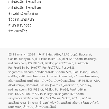
สปาอันดับ 1 ของโลก
สปาอันดับ 1 ของไทย
ร้านสปามีอะไรบ้าง
รีวิวร้านนวดสปา
ส ปา ครบวงจร
ร้านสปาดังๆ
…
เขียน
หมวด
18 มกราคม 2024
918Kiss
,
ABA
,
ABAGroup2
,
Baccarat
,
เมื่อ
หมู่
Casino
,
funny18.in
,
Jili
,
Jilislot
,
Joker123
,
Joker123th.com
,
no1huay
,
no1huay.com
,
PG
,
PG Slot
,
PGSlot
,
pgslot77.tech
,
PunPro66
,
PunPro66.in
,
PunPro777
,
PunPro777.io
,
Pussy888
,
sagame168th.com
,
sexybaccarat168.com
,
Slot
,
Slot Online
,
Slotxo
,
คาสิโน
,
คาสิโนออนไลน์
,
บาคาร่า
,
บาคาร่าออนไลน์
,
พนันออนไลน์
,
สล็อต
,
ป้าย
สล็อตออนไลน์
,
เกมยิงปลา
,
เว็บพนัน
,
เว็บพนันออนไลน์
918Kiss
,
ABA
,
กำกับ
ABAGroup2
,
Baccarat
,
Casino
,
Joker123
,
Joker123th
,
no1huay
,
no1huay.com
,
PG
,
PG Slot
,
PGSlot
,
PunPro66
,
PunPro66.in
,
PunPro777
,
PunPro777.in
,
Pussy888
,
sagame168th.com
,
sexybaccarat168.com
,
Slot
,
Slot Online
,
Slotxo
,
คาสิโน
,
คาสิโน
ออนไลน์
,
บาคาร่า
,
บาคาร่าออนไลน์
,
พนันออนไลน์
,
สล็อต
,
สล็อตออนไลน์
,
เกมยิงปลา
,
เว็บพนัน
,
เว็บพนันออนไลน์