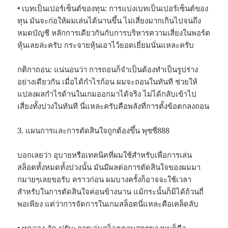
• เบทเป็นเปอร์เซ็นต์ของทุน: การแบ่งเบทเป็นเปอร์เซ็นต์ของ
ทุน มันจะก่อให้ผมเล่นได้นานขึ้น ไม่เสี่ยงมากเกินไปจนถึง
หมดบัญชี หลักการเดียวกันกับการบริหารความเสี่ยงในพอร์ต
หุ้นเลยล่ะครับ กระจายหุ้นเอาไว้ยอดเยี่ยมนั่นแหละครับ
กติกาถอน: แน่นอนว่า การถอนก็จำเป็นต้องทำเป็นรูปร่าง
อย่างเดียวกัน เมื่อได้กำไรก้อน ผมจะถอนในทันที ช่วยให้
แปลงผลกำไรด้านในเกมออกมาได้จริง ไม่ได้กลับเข้าไป
เสี่ยงทั้งปวงในทันที นี่แหละครับคือพลังที่การตั้งข้อตกลงถอน
3. แผนการและการตัดสินใจถูกต้องขึ้น พุซซี่888
บอกเลยว่า อุบายหรือเทคนิคที่ผมใช้สำหรับเพื่อการเล่น
สล็อตทั้งหมดทั้งปวงนั้น มันมีผลต่อการตัดสินใจของผมมา
กมายๆเลยขอรับ คราวก่อน ผมบางครั้งก็อาจจะใช้เวลา
สำหรับในการตัดสินใจค่อนข้างนาน แม้กระนั้นก็มิได้ถ้วนถี่
พอเพียง แต่ว่าการจัดการในเกมสล็อตนี่แหละคือเคล็ดลับ