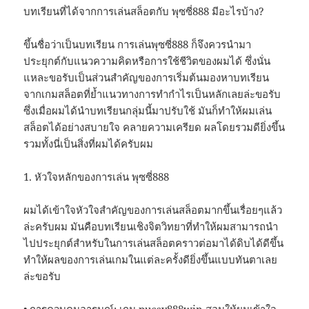
บทเรียนที่ได้จากการเล่นสล็อตกับ พุซซี่888 มีอะไรบ้าง?
ขึ้นชื่อว่าเป็นบทเรียน การเล่นพุซซี่888 ก็จึงควรนำมา
ประยุกต์กับแนวความคิดหรือการใช้ชีวิตของผมได้ ซึ่งนั่น
แหละขอรับเป็นส่วนสำคัญของการเริ่มต้นมองหาบทเรียน
จากเกมสล็อตที่ย้ำแนวทางการทำกำไรเป็นหลักเลยล่ะขอรับ
ซึ่งเมื่อผมได้นำบทเรียนกลุ่มนี้มาปรับใช้ มันก็ทำให้ผมเล่น
สล็อตได้อย่างสบายใจ คลายความเครียด ผลโดยรวมดียิ่งขึ้น
รวมทั้งนี่เป็นสิ่งที่ผมได้ครับผม
1. หัวใจหลักของการเล่น พุซซี่888
ผมได้เข้าใจหัวใจสำคัญของการเล่นสล็อตมากขึ้นเรื่อยๆแล้ว
ล่ะครับผม มันคือบทเรียนเชิงจิตวิทยาที่ทำให้ผมสามารถนำ
ไปประยุกต์สำหรับในการเล่นสล็อตคราวต่อมาได้ดิบได้ดีขึ้น
ทำให้ผลของการเล่นเกมในแต่ละครั้งดียิ่งขึ้นแบบทันตาเลย
ล่ะขอรับ