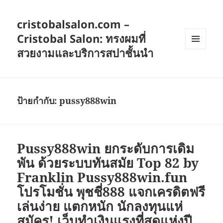
cristobalsalon.com –
Cristobal Salon: ทรงผมที่
สวยงามและบริการสปาชั้นนำ
เมนู
และวิด
เจ็ต
ป้ายกำกับ:
pussy888win
Pussy888win ยกระดับการเดิม
พัน ด้วยระบบทันสมัย Top 82 by
Franklin Pussy888win.fun
โปรโมชั่น พุชชี่888 แจกเครดิตฟรี
เล่นง่าย แตกหนัก นักลงทุนแห่
สมัคร! เว็บทำเงินแรงที่สุดแห่งปี