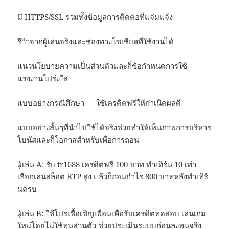
มี HTTPS/SSL รวมทั้งข้อมูลการติดต่อที่แจ่มแจ้ง
รีวิวจากผู้เล่นจริงและช่องทางโซเชียลที่ใช้งานได้
แนวนโยบายความเป็นส่วนตัวและก็ข้อกำหนดการใช้
แรงงานโปร่งใส
แบบอย่างกรณีศึกษา — ใช้เครดิตฟรีให้กำเนิดผลดี
แบบอย่างสั้นๆที่นำไปใช้ได้จริงช่วยทำให้เห็นภาพการบริหาร
โบนัสและก็โอกาสสำหรับเพื่อการถอน
ผู้เล่น A: รับ tr1688 เครดิตฟรี 100 บาท ทำเทิร์น 10 เท่า
เลือกเล่นสล็อต RTP สูง แล้วก็ถอนกำไร 800 บาทหลังทำเทิร์
นครบ
ผู้เล่น B: ใช้โปรเชื้อเชิญเพื่อนเพื่อรับเครดิตทดสอบ เล่นเกม
ใหม่โดยไม่ใช้ทุนส่วนตัว ช่วยประเมินระบบก่อนลงทุนจริง