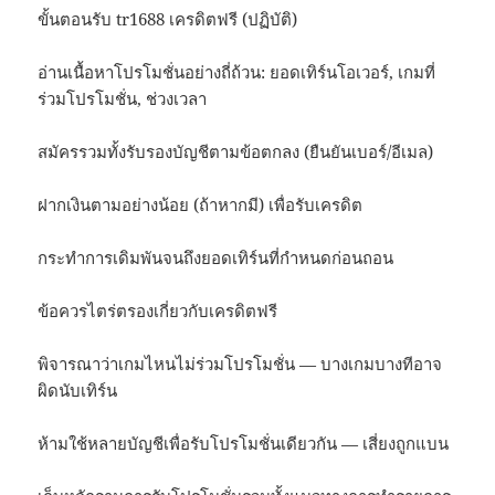
ขั้นตอนรับ tr1688 เครดิตฟรี (ปฏิบัติ)
อ่านเนื้อหาโปรโมชั่นอย่างถี่ถ้วน: ยอดเทิร์นโอเวอร์, เกมที่
ร่วมโปรโมชั่น, ช่วงเวลา
สมัครรวมทั้งรับรองบัญชีตามข้อตกลง (ยืนยันเบอร์/อีเมล)
ฝากเงินตามอย่างน้อย (ถ้าหากมี) เพื่อรับเครดิต
กระทำการเดิมพันจนถึงยอดเทิร์นที่กำหนดก่อนถอน
ข้อควรไตร่ตรองเกี่ยวกับเครดิตฟรี
พิจารณาว่าเกมไหนไม่ร่วมโปรโมชั่น — บางเกมบางทีอาจ
ผิดนับเทิร์น
ห้ามใช้หลายบัญชีเพื่อรับโปรโมชั่นเดียวกัน — เสี่ยงถูกแบน