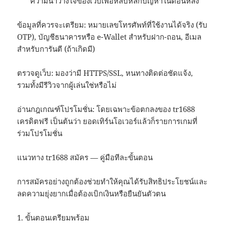
ความน่าวางใจของเว็บเพื่อหลบหลีกปัญหาในตอนหลัง
ข้อมูลที่ควรจะเตรียม: หมายเลขโทรศัพท์ที่ใช้งานได้จริง (รับ
OTP), บัญชีธนาคารหรือ e-Wallet สำหรับฝาก-ถอน, อีเมล
สำหรับการันตี (ถ้าเกิดมี)
ตรวจดูเว็บ: มองว่ามี HTTPS/SSL, หนทางติดต่อชัดแจ้ง,
รวมทั้งมีรีวิวจากผู้เล่นใช่หรือไม่
อ่านกฎเกณฑ์โปรโมชั่น: โดยเฉพาะข้อตกลงของ tr1688
เครดิตฟรี เป็นต้นว่า ยอดเทิร์นโอเวอร์แล้วก็รายการเกมที่
ร่วมโปรโมชั่น
แนวทาง tr1688 สมัคร — คู่มือทีละขั้นตอน
การสมัครอย่างถูกต้องช่วยทำให้คุณได้รับสิทธิประโยชน์และ
ลดความยุ่งยากเมื่อต้องเบิกเงินหรือยืนยันตัวตน
1. ขั้นตอนเตรียมพร้อม