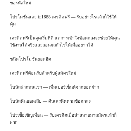
ขอรหัสใหม่
โปรโมชั่นและ tr1688 เครดิตฟรี — รับอย่างไรแล้วก็ใช้ให้
คุ้ม
เครดิตฟรีเป็นจุดเริ่มที่ดี แต่การเข้าใจข้อตกลงจะช่วยให้คุณ
ใช้งานได้จริงและถอนผลกำไรได้เมื่ออยากได้
ชนิดโปรโมชั่นยอดฮิต
เครดิตฟรีต้อนรับสำหรับผู้สมัครใหม่
โบนัสฝากหนแรก — เพิ่มเปอร์เซ็นต์จากยอดฝาก
โบนัสคืนยอดเสีย — คืนเครดิตตามข้อตกลง
โปรเชื้อเชิญเพื่อน — รับเครดิตเมื่อนำสหายมาสมัครแล้วก็
ฝาก