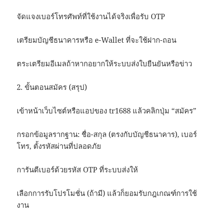
จัดแจงเบอร์โทรศัพท์ที่ใช้งานได้จริงเพื่อรับ OTP
เตรียมบัญชีธนาคารหรือ e-Wallet ที่จะใช้ฝาก-ถอน
ตระเตรียมอีเมลถ้าหากอยากให้ระบบส่งใบยืนยันหรือข่าว
2. ขั้นตอนสมัคร (สรุป)
เข้าหน้าเว็บไซต์หรือแอปของ tr1688 แล้วคลิกปุ่ม “สมัคร”
กรอกข้อมูลรากฐาน: ชื่อ-สกุล (ตรงกับบัญชีธนาคาร), เบอร์
โทร, ตั้งรหัสผ่านที่ปลอดภัย
การันตีเบอร์ด้วยรหัส OTP ที่ระบบส่งให้
เลือกการรับโปรโมชั่น (ถ้ามี) แล้วก็ยอมรับกฎเกณฑ์การใช้
งาน