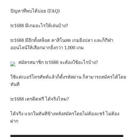
ปัญหาที่พบได้บ่อย (FAQ)
tr1688 มีเกมอะไรให้เล่นบ้าง?
tr1688 มีอีกทั้งสล็อต คาสิโนสด เกมยิงปลา และก็กีฬา
ออนไลน์ให้เลือกมากยิ่งกว่า 1,000 เกม
สมัครสมาชิก tr1688 จะต้องใช้อะไรบ้าง?
ใช้แค่เบอร์โทรศัพท์แล้วก็ตั้งรหัสผ่าน ก็สามารถสมัครได้โดย
ทันที
tr1688 เครดิตฟรี ได้จริงไหม?
ได้จริง แจกในทันทีข้างหลังสมัครโดยไม่ต้องแชร์ ไม่ต้อง
ฝาก