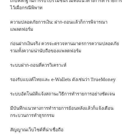
เก็บหลักฐานการรับโปรโมชั่นรวมทั้งแนวทางการทำรายการ
ไว้เผื่อกรณีพิพาท
ความปลอดภัยการเงิน: ฝาก-ถอนแล้วก็การพิจารณา
แพลตฟอร์ม
ก่อนฝากเงินจริง ควรจะตรวจทานมาตรการความปลอดภัย
รวมทั้งความน่านับถือของแพลตฟอร์ม
ระบบฝาก-ถอนที่ควรวิเคราะห์
รองรับแบงค์ไทยและ e-Wallets ดังเช่นว่า TrueMoney
ระบบอัตโนมัติแจ้งสถานะวิธีการทำรายการอย่างชัดเจน
มีบันทึกแนวทางการทำรายการย้อนหลังแล้วก็แจ้งเตือน
กระบวนการทำธุรกรรม
สัญญาณเว็บไซต์ที่น่าเชื่อถือ