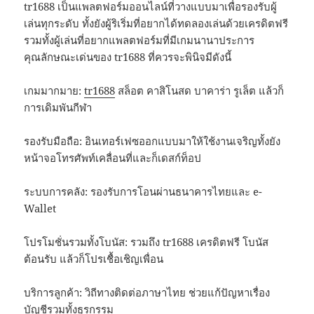
tr1688 เป็นแพลตฟอร์มออนไลน์ที่วางแบบมาเพื่อรองรับผู้
เล่นทุกระดับ ทั้งยังผู้ริเริ่มที่อยากได้ทดลองเล่นด้วยเครดิตฟรี
รวมทั้งผู้เล่นที่อยากแพลตฟอร์มที่มีเกมนานาประการ
คุณลักษณะเด่นของ tr1688 ที่ควรจะพินิจมีดังนี้
เกมมากมาย:
tr1688
สล็อต คาสิโนสด บาคาร่า รูเล็ต แล้วก็
การเดิมพันกีฬา
รองรับมือถือ: อินเทอร์เฟซออกแบบมาให้ใช้งานเจริญทั้งยัง
หน้าจอโทรศัพท์เคลื่อนที่และก็เดสก์ท็อป
ระบบการคลัง: รองรับการโอนผ่านธนาคารไทยและ e-
Wallet
โปรโมชั่นรวมทั้งโบนัส: รวมถึง tr1688 เครดิตฟรี โบนัส
ต้อนรับ แล้วก็โปรเชื้อเชิญเพื่อน
บริการลูกค้า: วิถีทางติดต่อภาษาไทย ช่วยแก้ปัญหาเรื่อง
บัญชีรวมทั้งธุรกรรม