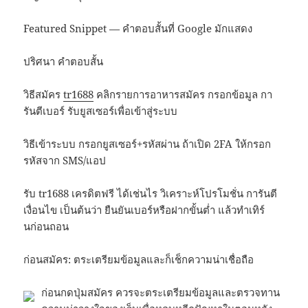
Featured Snippet — คำตอบสั้นที่ Google มักแสดง
ปริศนา คำตอบสั้น
วิธีสมัคร
tr1688
คลิกรายการอาหารสมัคร กรอกข้อมูล กา
รันตีเบอร์ รับยูสเซอร์เพื่อเข้าสู่ระบบ
วิธีเข้าระบบ กรอกยูสเซอร์+รหัสผ่าน ถ้าเปิด 2FA ให้กรอก
รหัสจาก SMS/แอป
รับ tr1688 เครดิตฟรี ได้เช่นไร วิเคราะห์โปรโมชั่น การันตี
เงื่อนไข เป็นต้นว่า ยืนยันเบอร์หรือฝากขั้นต่ำ แล้วทำเทิร์
นก่อนถอน
ก่อนสมัคร: ตระเตรียมข้อมูลและก็เช็กความน่าเชื่อถือ
ก่อนกดปุ่มสมัคร ควรจะตระเตรียมข้อมูลและตรวจทาน