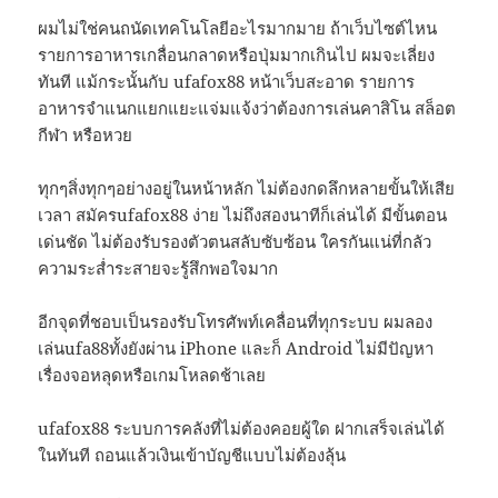
ผมไม่ใช่คนถนัดเทคโนโลยีอะไรมากมาย ถ้าเว็บไซต์ไหน
รายการอาหารเกลื่อนกลาดหรือปุ่มมากเกินไป ผมจะเลี่ยง
ทันที แม้กระนั้นกับ ufafox88 หน้าเว็บสะอาด รายการ
อาหารจำแนกแยกแยะแจ่มแจ้งว่าต้องการเล่นคาสิโน สล็อต
กีฬา หรือหวย
ทุกๆสิ่งทุกๆอย่างอยู่ในหน้าหลัก ไม่ต้องกดลึกหลายขั้นให้เสีย
เวลา สมัครufafox88 ง่าย ไม่ถึงสองนาทีก็เล่นได้ มีขั้นตอน
เด่นชัด ไม่ต้องรับรองตัวตนสลับซับซ้อน ใครกันแน่ที่กลัว
ความระส่ำระสายจะรู้สึกพอใจมาก
อีกจุดที่ชอบเป็นรองรับโทรศัพท์เคลื่อนที่ทุกระบบ ผมลอง
เล่นufa88ทั้งยังผ่าน iPhone และก็ Android ไม่มีปัญหา
เรื่องจอหลุดหรือเกมโหลดช้าเลย
ufafox88 ระบบการคลังที่ไม่ต้องคอยผู้ใด ฝากเสร็จเล่นได้
ในทันที ถอนแล้วเงินเข้าบัญชีแบบไม่ต้องลุ้น