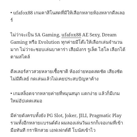
• ufafox88 เกมคาสิโนสดที่มีให้เลือกหลายห้องหลากดีลเลอ
ร์
ไม่ว่าจะเป็น SA Gaming,
ufafox88
AE Sexy, Dream
Gaming หรือ Evolution ทุกค่ายมีโต๊ะให้เลือกเล่นจำนวน
มาก ไม่ว่าจะชอบเล่นบาคาร่า เสือมังกร รูเล็ต ไฮโล เลือกได้
ตามสไตล์
ดีลเลอร์สาวสวยหลายเชื้อชาติ ห้องถ่ายทอดสดชัด เสียงชัด
ไม่มีดีเลย์ กดเล่นแล้วไม่เคยประสบปัญหาค้าง
• เกมสล็อตจากหลายค่ายที่หมุนสนุก แตกง่าย แล้วก็มีเกม
ใหม่อัปเดตเสมอ
มีค่ายดังครบทั้งยัง PG Slot, Joker, JILI, Pragmatic Play
รวมทั้งอีกหลายแบรนด์ดัง ผมลองเล่นวันแรกก็เจอเกมที่เข้า
มือทันที กราฟิกสวย เอฟเฟกต์ดี โบนัสเข้าไว